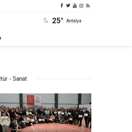
25°
Antalya
m
tür - Sanat