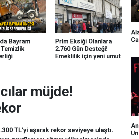
Al
Ca
’da Bayram
Prim Eksiği Olanlara
 Temizlik
2.760 Gün Desteği!
rliği
Emeklilik için yeni umut
mcılar müjde!
ekor
An
 7.300 TL’yi aşarak rekor seviyeye ulaştı.
Un