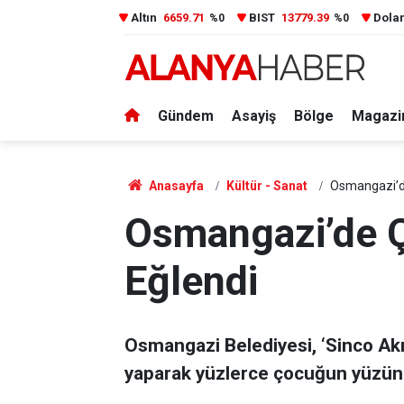
Altın
6659.71
BIST
13779.39
Dola
%0
%0
Gündem
Asayiş
Bölge
Magazi
Anasayfa
Kültür - Sanat
Osmangazi’de
Osmangazi’de Ço
Eğlendi
Osmangazi Belediyesi, ‘Sinco Akıll
yaparak yüzlerce çocuğun yüzün