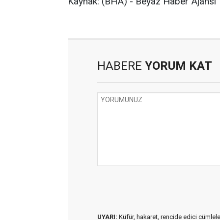
Kaynak: (BHA) - Beyaz Haber Ajansı
HABERE
YORUM KAT
UYARI:
Küfür, hakaret, rencide edici cümleler 