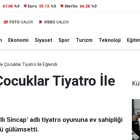
r
47.68
Euro
55.13
Sterlin
64.28
%0
%0
%0
FOTO
GALERİ
VİDEO
GALERİ
n
Ekonomi
Siyaset
Spor
Turizm
Teknoloji
Eğiti
 Çocuklar Tiyatro İle Eğlendi
cuklar Tiyatro İle
Kül
ı Sincap’ adlı tiyatro oyununa ev sahipliği
ü gülümsetti.