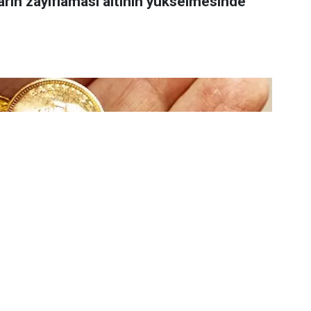
arın zayıflaması altının yükselmesinde