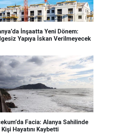
anya’da İnşaatta Yeni Dönem:
lgesiz Yapıya İskan Verilmeyecek
cekum’da Facia: Alanya Sahilinde
 Kişi Hayatını Kaybetti