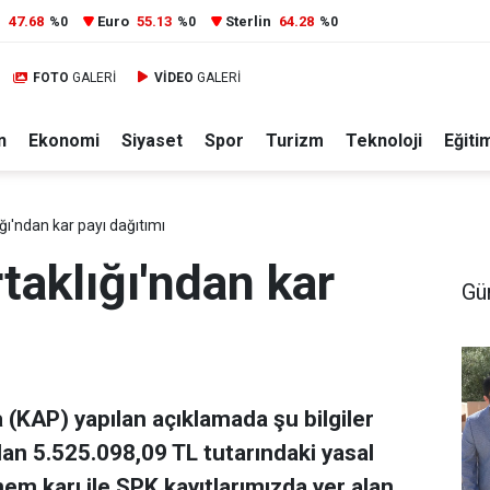
r
47.68
Euro
55.13
Sterlin
64.28
%0
%0
%0
FOTO
GALERİ
VİDEO
GALERİ
n
Ekonomi
Siyaset
Spor
Turizm
Teknoloji
Eğiti
ğı'ndan kar payı dağıtımı
taklığı'ndan kar
Gü
(KAP) yapılan açıklamada şu bilgiler
 alan 5.525.098,09 TL tutarındaki yasal
nem karı ile SPK kayıtlarımızda yer alan