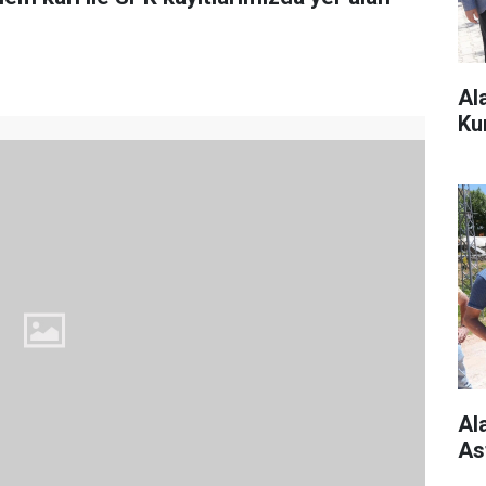
Al
Ku
Al
As