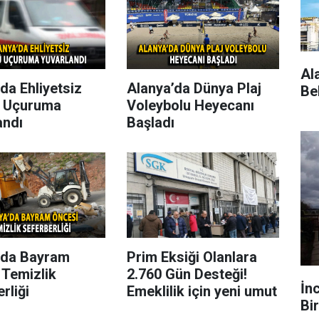
Al
da Ehliyetsiz
Alanya’da Dünya Plaj
Be
 Uçuruma
Voleybolu Heyecanı
andı
Başladı
’da Bayram
Prim Eksiği Olanlara
 Temizlik
2.760 Gün Desteği!
İn
rliği
Emeklilik için yeni umut
Bir