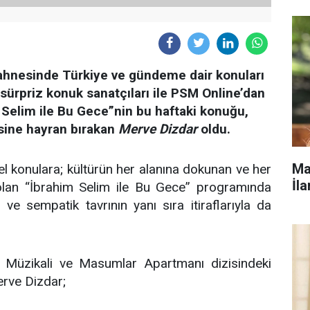
ahnesinde Türkiye ve gündeme dair konuları
ğı sürpriz konuk sanatçıları ile PSM Online’dan
m Selim ile Bu Gece”nin bu haftaki konuğu,
sine hayran bırakan
Merve Dizdar
oldu.
Ma
l konulara; kültürün her alanına dokunan ve her
İla
olan “İbrahim Selim ile Bu Gece” programında
 sempatik tavrının yanı sıra itiraflarıyla da
Müzikali ve Masumlar Apartmanı dizisindeki
erve Dizdar;