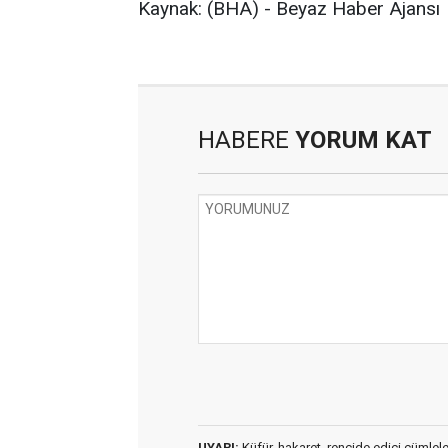
Kaynak: (BHA) - Beyaz Haber Ajansı
HABERE
YORUM KAT
UYARI:
Küfür, hakaret, rencide edici cümleler 