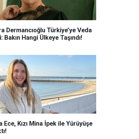
ra Dermancıoğlu Türkiye’ye Veda
ti: Bakın Hangi Ülkeye Taşındı!
a Ece, Kızı Mina İpek ile Yürüyüşe
tı!