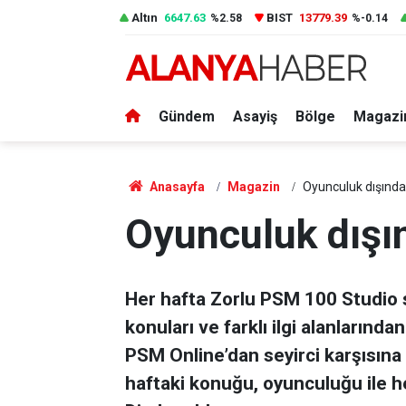
Altın
6647.63
BIST
13779.39
%2.58
%-0.14
Gündem
Asayiş
Bölge
Magazi
Anasayfa
Magazin
Oyunculuk dışında 
Oyunculuk dışın
Her hafta Zorlu PSM 100 Studio
konuları ve farklı ilgi alanlarında
PSM Online’dan seyirci karşısına
haftaki konuğu, oyunculuğu ile 