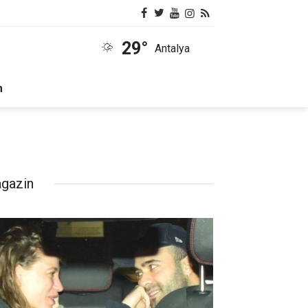
29°
Antalya
m
gazin