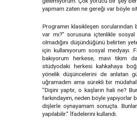
gelemiyorum. Çok yorucu bir şey ben
yapmam zaten ne gereği var böyle sitem
Programın klasikleşen sorularından 
var mı?” sorusuna içtenlikle sosya
olmadığını düşündüğünü belirten yete
için kullanıyorum sosyal medyayı. 
bakıyorum herkese, mavi tikim da
stüdyodaki herkesi kahkahaya boğ
yönelik düşüncelerini de anlatan 
uğramadım ama sürekli bir müdahale
“Dişini yaptır, o kaşların hali ne? 
farkındayım, neden böyle yapıyorlar b
dişlerle oynayamam sonuçta. Bunlar ta
yapılabilir.” İfadelerini kullandı.