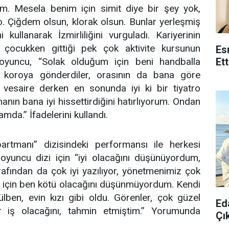
m. Mesela benim için simit diye bir şey yok,
o. Çiğdem olsun, klorak olsun. Bunlar yerleşmiş
 kullanarak İzmirliliğini vurguladı. Kariyerinin
çocukken gittiği pek çok aktivite kursunun
Es
 oyuncu, “Solak olduğum için beni handballa
Et
koroya gönderdiler, orasının da bana göre
 vesaire derken en sonunda iyi ki bir tiyatro
nın bana iyi hissettirdiğini hatırlıyorum. Ondan
da.” İfadelerini kullandı.
tmanı” dizisindeki performansı ile herkesi
oyuncu dizi için “iyi olacağını düşünüyordum,
rafından da çok iyi yazılıyor, yönetmenimiz çok
duğu için ben kötü olacağını düşünmüyordum. Kendi
lben, evin kızı gibi oldu. Görenler, çok güzel
Ed
 bir iş olacağını, tahmin etmiştim.” Yorumunda
Çık