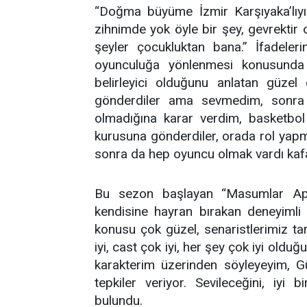
“Doğma büyüme İzmir Karşıyaka’lıyı
zihnimde yok öyle bir şey, gevrektir 
şeyler çocukluktan bana.” İfadelerini
oyunculuğa yönlenmesi konusunda 
belirleyici olduğunu anlatan güzel
gönderdiler ama sevmedim, sonra 
olmadığına karar verdim, basketbol
kurusuna gönderdiler, orada rol yapma
sonra da hep oyuncu olmak vardı kafam
Bu sezon başlayan “Masumlar Apar
kendisine hayran bırakan deneyimli 
konusu çok güzel, senaristlerimiz ta
iyi, cast çok iyi, her şey çok iyi ol
karakterim üzerinden söyleyeyim, Gü
tepkiler veriyor. Sevileceğini, iyi
bulundu.