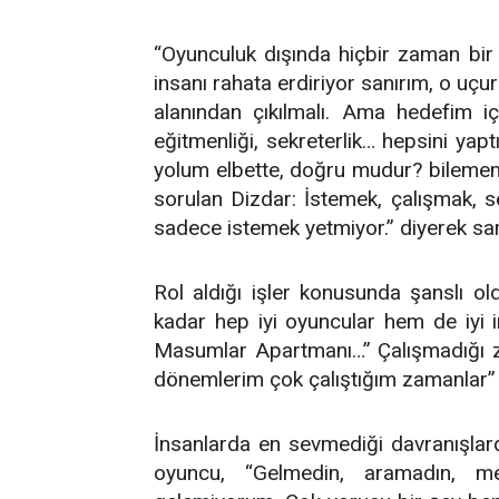
“Oyunculuk dışında hiçbir zaman bir 
insanı rahata erdiriyor sanırım, o uç
alanından çıkılmalı. Ama hedefim iç
eğitmenliği, sekreterlik… hepsini yap
yolum elbette, doğru mudur? bilemem.
sorulan Dizdar: İstemek, çalışmak,
sadece istemek yetmiyor.” diyerek sa
Rol aldığı işler konusunda şanslı o
kadar hep iyi oyuncular hem de iyi in
Masumlar Apartmanı…” Çalışmadığı z
dönemlerim çok çalıştığım zamanlar” 
İnsanlarda en sevmediği davranışlard
oyuncu, “Gelmedin, aramadın, m