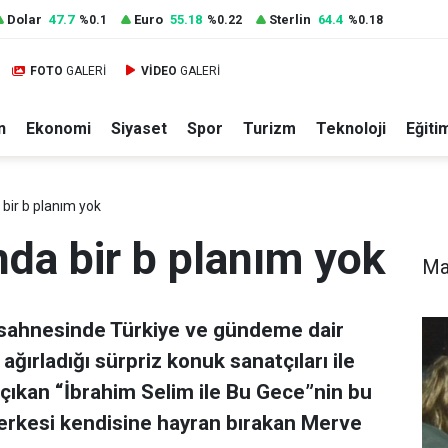
Dolar
47.7
Euro
55.18
Sterlin
64.4
%0.1
%0.22
%0.18
FOTO
GALERİ
VİDEO
GALERİ
n
Ekonomi
Siyaset
Spor
Turizm
Teknoloji
Eğiti
bir b planım yok
da bir b planım yok
Ma
 sahnesinde Türkiye ve gündeme dair
n ağırladığı sürpriz konuk sanatçıları ile
 çıkan “İbrahim Selim ile Bu Gece”nin bu
herkesi kendisine hayran bırakan Merve