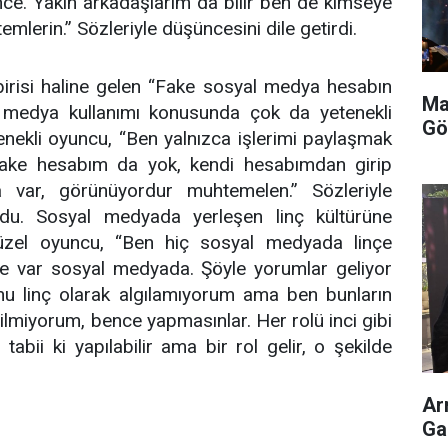
ce. Yakın arkadaşlarım da bilir ben de kimseye
lerin.” Sözleriyle düşüncesini dile getirdi.
birisi haline gelen “Fake sosyal medya hesabın
Ma
l medya kullanımı konusunda çok da yetenekli
Gö
nekli oyuncu, “Ben yalnızca işlerimi paylaşmak
Fake hesabım da yok, kendi hesabımdan girip
 var, görünüyordur muhtemelen.” Sözleriyle
du. Sosyal medyada yerleşen linç kültürüne
güzel oyuncu, “Ben hiç sosyal medyada linçe
 var sosyal medyada. Şöyle yorumlar geliyor
Bunu linç olarak algılamıyorum ama ben bunların
ilmiyorum, bence yapmasınlar. Her rolü inci gibi
bii ki yapılabilir ama bir rol gelir, o şekilde
Ar
Ga