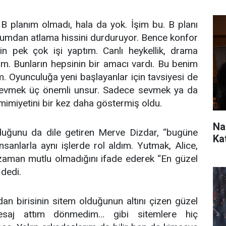
B planım olmadı, hala da yok. İşim bu. B planı
urumdan atlama hissini durduruyor. Bence konfor
in pek çok işi yaptım. Canlı heykellik, drama
tım. Bunların hepsinin bir amacı vardı. Bu benim
 Oyunculuğa yeni başlayanlar için tavsiyesi de
 sevmek üç önemli unsur. Sadece sevmek ya da
mimiyetini bir kez daha göstermiş oldu.
Na
lduğunu da dile getiren Merve Dizdar, “bugüne
Ka
sanlarla aynı işlerde rol aldım. Yutmak, Alice,
aman mutlu olmadığını ifade ederek “En güzel
dedi.
an birisinin sitem olduğunun altını çizen güzel
esaj attım dönmedim… gibi sitemlere hiç