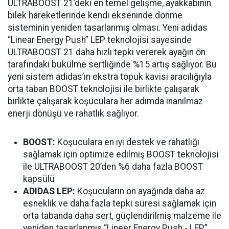
ULTRABOOST 21’deki en temel gelişme, ayakkabının
bilek hareketlerinde kendi ekseninde dönme
sisteminin yeniden tasarlanmış olması. Yeni adidas
“Linear Energy Push” LEP teknolojisi sayesinde
ULTRABOOST 21 daha hızlı tepki vererek ayağın ön
tarafındaki bükülme sertliğinde %15 artış sağlıyor. Bu
yeni sistem adidas’ın ekstra topuk kavisi aracılığıyla
orta taban BOOST teknolojisi ile birlikte çalışarak
birlikte çalışarak koşuculara her adımda inanılmaz
enerji dönüşü ve rahatlık sağlıyor.
BOOST:
Koşuculara en iyi destek ve rahatlığı
sağlamak için optimize edilmiş BOOST teknolojisi
ile ULTRABOOST 20’den %6 daha fazla BOOST
kapsülü
ADIDAS LEP:
Koşucuların ön ayağında daha az
esneklik ve daha fazla tepki süresi sağlamak için
orta tabanda daha sert, güçlendirilmiş malzeme ile
yeniden tasarlanmış “Lineer Energy Push - LEP”