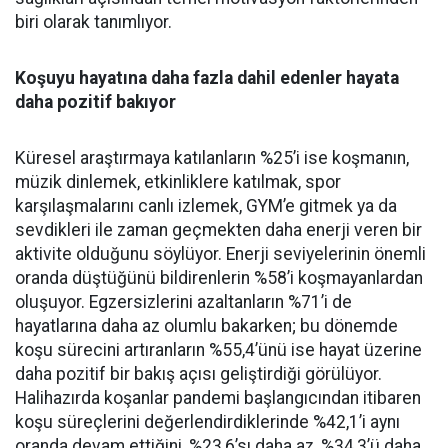
biri olarak tanımlıyor.
Koşuyu hayatına daha fazla dahil edenler hayata
daha pozitif bakıyor
Küresel araştırmaya katılanların %25’i ise koşmanın,
müzik dinlemek, etkinliklere katılmak, spor
karşılaşmalarını canlı izlemek, GYM’e gitmek ya da
sevdikleri ile zaman geçmekten daha enerji veren bir
aktivite olduğunu söylüyor. Enerji seviyelerinin önemli
oranda düştüğünü bildirenlerin %58’i koşmayanlardan
oluşuyor. Egzersizlerini azaltanların %71’i de
hayatlarına daha az olumlu bakarken; bu dönemde
koşu sürecini artıranların %55,4’ünü ise hayat üzerine
daha pozitif bir bakış açısı geliştirdiği görülüyor.
Halihazırda koşanlar pandemi başlangıcından itibaren
koşu süreçlerini değerlendirdiklerinde %42,1’i aynı
oranda devam ettiğini, %23,6’sı daha az, %34,3’ü daha