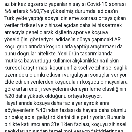
az bir kez egzersiz yapanların sayısı Covid-19 sonrası
%6 artarak %60,7’ye yükselmiş durumda. adidas’ın
Türkiye’de yaptığı sosyal dinleme sonrası ortaya çıkan
veriler fiziksel ve zihinsel açıdan daha iyi hissetmek
amacıyla genel olarak kişilerin spor ve koşuya
yöneldiğini gösteriyor. adidas’ın dünya çapındaki AR
koşu gruplarından koşucularla yaptığı araştırması da
bunu doğrular nitelikte. Yeni ürün tasarımlarında
mutlaka başvurduğu kullanıcı alışkanlıklarına ilişkin
küresel araştırması koşunun fiziksel ve zihinsel sağlık
üzerindeki olumlu etkisini vurgulayan sonuçlar veriyor.
Elde edilen verilerden koşucuların koşucu olmayanlara
göre artan enerji seviyelerini deneyimleme olasılığının
%20 daha yüksek olduğunu ortaya koyuyor.
Hayatlarında koşuya daha fazla yer ayırdıklarını
söyleyenlerin %40’ından fazlası da hayata daha olumlu
bir bakış açısı geliştirdiklerini dile getiriyorlar. Bununla
birlikte katılımcıların 3’te 1’den fazlası, koşuyu zihinsel
sağlıkları açısından temel motivasyon faktörlerinden