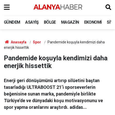
GÜNDEM
ASAYIŞ
BÖLGE
MAGAZIN
EKONOMI
SIY
Anasayfa
Spor
Pandemide koşuyla kendimizi daha
enerjik hissettik
Pandemide koşuyla kendimizi daha
enerjik hissettik
Enerji geri dönüşümünü artırıp silüetini baştan
tasarladığı ULTRABOOST 21’i sporseverlerin
beğenisine sunan marka, pandemiyle birlikte
Türkiye’de ve dünyadaki koşu motivasyonunu ve
spor yapma oranlarını araştırdı. adidas...