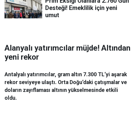
Prim Eksiği Olanlara 2.760 Gün
Desteği! Emeklilik için yeni
umut
Alanyalı yatırımcılar müjde! Altından
yeni rekor
Antalyalı yatırımcılar, gram altın 7.300 TL’yi aşarak
rekor seviyeye ulaştı. Orta Doğu’daki çatışmalar ve
doların zayıflaması altının yükselmesinde etkili
oldu.
Ekonomi
06 Mart 2026 08:44