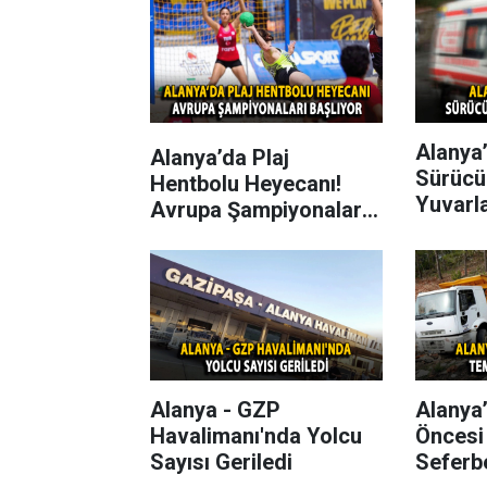
Alanya’
Alanya’da Plaj
Sürücü
Hentbolu Heyecanı!
Yuvarl
Avrupa Şampiyonaları
Başlıyor
Alanya - GZP
Alanya
Havalimanı'nda Yolcu
Öncesi
Sayısı Geriledi
Seferbe