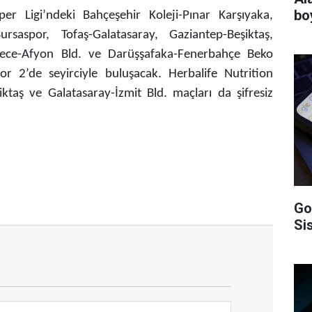
bo
r Ligi’ndeki Bahçeşehir Koleji-Pınar Karşıyaka,
saspor, Tofaş-Galatasaray, Gaziantep-Beşiktaş,
mece-Afyon Bld. ve Darüşşafaka-Fenerbahçe Beko
r 2’de seyirciyle buluşacak. Herbalife Nutrition
iktaş ve Galatasaray-İzmit Bld. maçları da şifresiz
Go
Si