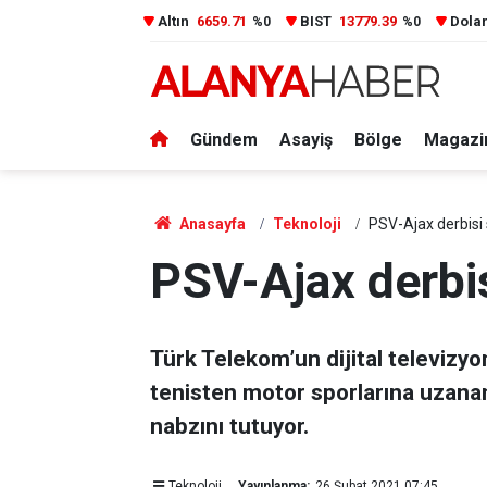
Altın
6659.71
BIST
13779.39
Dola
%0
%0
Gündem
Asayiş
Bölge
Magazi
Anasayfa
Teknoloji
PSV-Ajax derbisi
PSV-Ajax derbis
Türk Telekom’un dijital televizyo
tenisten motor sporlarına uzanan
nabzını tutuyor.
Teknoloji
Yayınlanma:
26 Şubat 2021 07:45