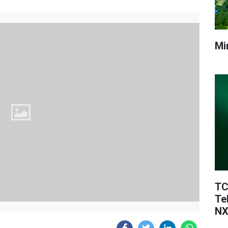
Mi
TC
Te
NX
Te