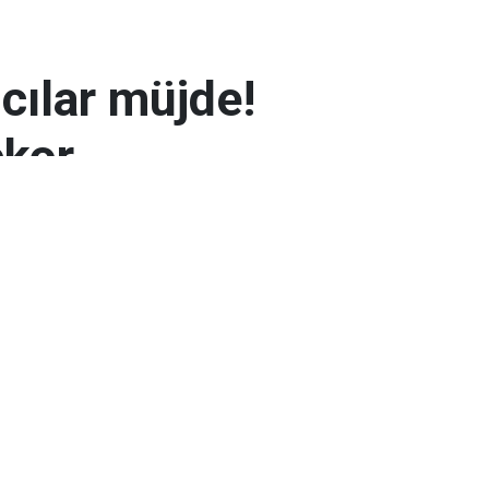
mcılar müjde!
ekor
 7.300 TL’yi aşarak rekor seviyeye ulaştı.
arın zayıflaması altının yükselmesinde