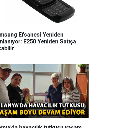
msung Efsanesi Yeniden
nlanıyor: E250 Yeniden Satışa
abilir
anya'da havacılık tutkusu yaşam