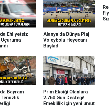
Re
Fi
Sı
da Ehliyetsiz
Alanya’da Dünya Plaj
 Uçuruma
Voleybolu Heyecanı
andı
Başladı
’da Bayram
Prim Eksiği Olanlara
 Temizlik
2.760 Gün Desteği!
rliği
Emeklilik için yeni umut