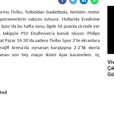
formu Tivibu, futboldan basketbola, tenisten motor
sporseverlerin nabzını tutuyor. Hollanda Eredivisie
bu Spor’da bu hafta sonu, ligde 56 puanla zirvede yer
takipçisi PSV Eindhoven’a konuk oluyor. Philips
t Pazar 16.30’da sadece Tivibu Spor 3’te ekranlara
ruijff Arena’da oynanan karşılaşma 2-2’lik skorla
nanan son beş maçın ikisini Ajax kazanırken, üç
Vi
Çı
Gö
ited