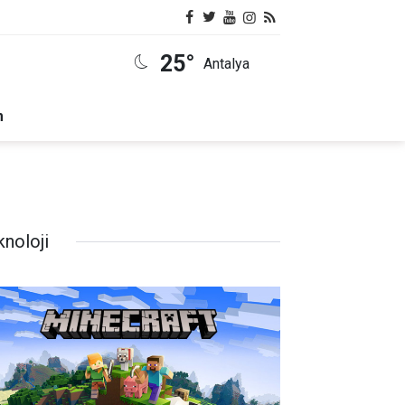
25°
Antalya
m
knoloji