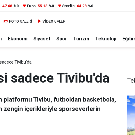
r
47.68
Euro
55.13
Sterlin
64.28
%0
%0
%0
FOTO
GALERİ
VİDEO
GALERİ
n
Ekonomi
Siyaset
Spor
Turizm
Teknoloji
Eğiti
 sadece Tivibu'da
i sadece Tivibu'da
Te
n platformu Tivibu, futboldan basketbola,
 zengin içerikleriyle sporseverlerin