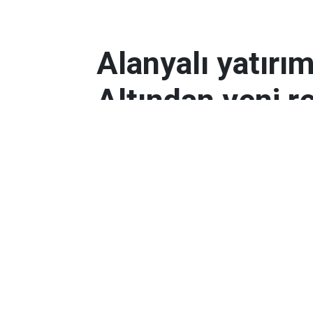
Alanyalı yatırı
Altından yeni r
Antalyalı yatırımcılar, gram altın
Orta Doğu’daki çatışmalar ve dol
etkili oldu.
Ekonomi
Yayınlanma:
06 Mart 2026 08:44