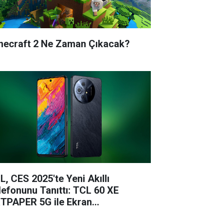
necraft 2 Ne Zaman Çıkacak?
L, CES 2025'te Yeni Akıllı
lefonunu Tanıttı: TCL 60 XE
TPAPER 5G ile Ekran
knolojisinde Çığır Açıyor!