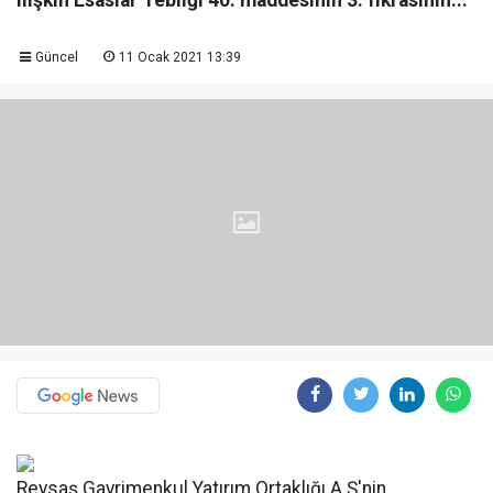
ilişkin Esaslar Tebliği 40. maddesinin 3. fıkrasının...
Güncel
11 Ocak 2021 13:39
Reysaş Gayrimenkul Yatırım Ortaklığı A.Ş'nin