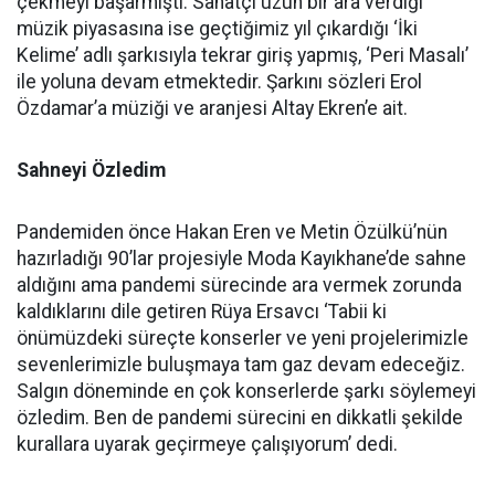
çekmeyi başarmıştı. Sanatçı uzun bir ara verdiği
müzik piyasasına ise geçtiğimiz yıl çıkardığı ‘İki
Kelime’ adlı şarkısıyla tekrar giriş yapmış, ‘Peri Masalı’
ile yoluna devam etmektedir. Şarkını sözleri Erol
Özdamar’a müziği ve aranjesi Altay Ekren’e ait.
Sahneyi Özledim
Pandemiden önce Hakan Eren ve Metin Özülkü’nün
hazırladığı 90’lar projesiyle Moda Kayıkhane’de sahne
aldığını ama pandemi sürecinde ara vermek zorunda
kaldıklarını dile getiren Rüya Ersavcı ‘Tabii ki
önümüzdeki süreçte konserler ve yeni projelerimizle
sevenlerimizle buluşmaya tam gaz devam edeceğiz.
Salgın döneminde en çok konserlerde şarkı söylemeyi
özledim. Ben de pandemi sürecini en dikkatli şekilde
kurallara uyarak geçirmeye çalışıyorum’ dedi.