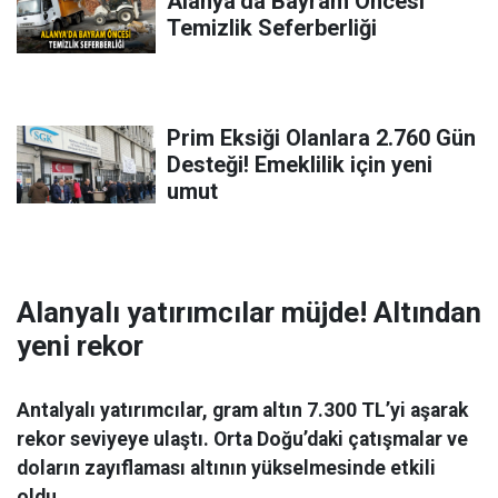
Alanya’da Bayram Öncesi
Temizlik Seferberliği
Prim Eksiği Olanlara 2.760 Gün
Desteği! Emeklilik için yeni
umut
Alanyalı yatırımcılar müjde! Altından
yeni rekor
Antalyalı yatırımcılar, gram altın 7.300 TL’yi aşarak
rekor seviyeye ulaştı. Orta Doğu’daki çatışmalar ve
doların zayıflaması altının yükselmesinde etkili
oldu.