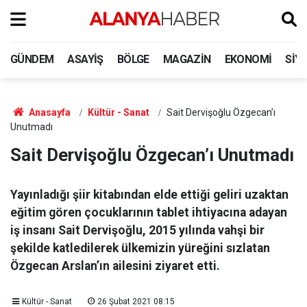
GÜNDEM
ASAYIŞ
BÖLGE
MAGAZIN
EKONOMI
SIY
Anasayfa
Kültür - Sanat
Sait Dervişoğlu Özgecan’ı
Unutmadı
Sait Dervişoğlu Özgecan’ı Unutmadı
Yayınladığı şiir kitabından elde ettiği geliri uzaktan
eğitim gören çocuklarının tablet ihtiyacına adayan
iş insanı Sait Dervişoğlu, 2015 yılında vahşi bir
şekilde katledilerek ülkemizin yüreğini sızlatan
Özgecan Arslan’ın ailesini ziyaret etti.
Kültür - Sanat
26 Şubat 2021 08:15