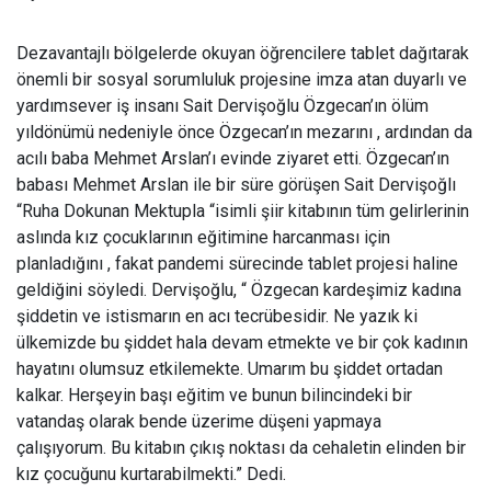
Dezavantajlı bölgelerde okuyan öğrencilere tablet dağıtarak
önemli bir sosyal sorumluluk projesine imza atan duyarlı ve
yardımsever iş insanı Sait Dervişoğlu Özgecan’ın ölüm
yıldönümü nedeniyle önce Özgecan’ın mezarını , ardından da
acılı baba Mehmet Arslan’ı evinde ziyaret etti. Özgecan’ın
babası Mehmet Arslan ile bir süre görüşen Sait Dervişoğlı
“Ruha Dokunan Mektupla “isimli şiir kitabının tüm gelirlerinin
aslında kız çocuklarının eğitimine harcanması için
planladığını , fakat pandemi sürecinde tablet projesi haline
geldiğini söyledi. Dervişoğlu, “ Özgecan kardeşimiz kadına
şiddetin ve istismarın en acı tecrübesidir. Ne yazık ki
ülkemizde bu şiddet hala devam etmekte ve bir çok kadının
hayatını olumsuz etkilemekte. Umarım bu şiddet ortadan
kalkar. Herşeyin başı eğitim ve bunun bilincindeki bir
vatandaş olarak bende üzerime düşeni yapmaya
çalışıyorum. Bu kitabın çıkış noktası da cehaletin elinden bir
kız çocuğunu kurtarabilmekti.” Dedi.