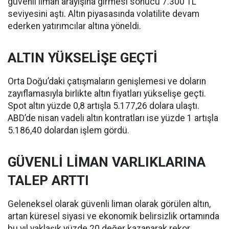
güvenli liman arayışına girmesi sonucu 7.300 TL
seviyesini aştı. Altın piyasasında volatilite devam
ederken yatırımcılar altına yöneldi.
ALTIN YÜKSELİŞE GEÇTİ
Orta Doğu’daki çatışmaların genişlemesi ve doların
zayıflamasıyla birlikte altın fiyatları yükselişe geçti.
Spot altın yüzde 0,8 artışla 5.177,26 dolara ulaştı.
ABD’de nisan vadeli altın kontratları ise yüzde 1 artışla
5.186,40 dolardan işlem gördü.
GÜVENLİ LİMAN VARLIKLARINA
TALEP ARTTI
Geleneksel olarak güvenli liman olarak görülen altın,
artan küresel siyasi ve ekonomik belirsizlik ortamında
bu yıl yaklaşık yüzde 20 değer kazanarak rekor