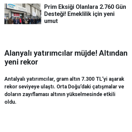
Prim Eksiği Olanlara 2.760 Gün
Desteği! Emeklilik için yeni
umut
Alanyalı yatırımcılar müjde! Altından
yeni rekor
Antalyalı yatırımcılar, gram altın 7.300 TL’yi aşarak
rekor seviyeye ulaştı. Orta Doğu’daki çatışmalar ve
doların zayıflaması altının yükselmesinde etkili
oldu.
Ekonomi
06 Mart 2026 08:44