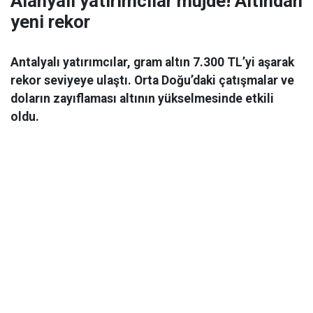
Alanyalı yatırımcılar müjde! Altından
yeni rekor
Antalyalı yatırımcılar, gram altın 7.300 TL’yi aşarak
rekor seviyeye ulaştı. Orta Doğu’daki çatışmalar ve
doların zayıflaması altının yükselmesinde etkili
oldu.
Ekonomi
06 Mart 2026 08:44