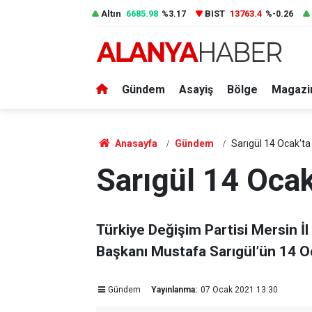
Altın
6685.98
BIST
13763.4
%3.17
%-0.26
Gündem
Asayiş
Bölge
Magazi
Anasayfa
Gündem
Sarıgül 14 Ocak'ta
Sarıgül 14 Ocak
Türkiye Değişim Partisi Mersin İl
Başkanı Mustafa Sarıgül’ün 14 Oc
Gündem
Yayınlanma:
07 Ocak 2021 13:30