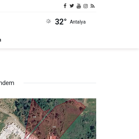
32°
Antalya
m
ndem