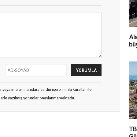
Al
bü
veya imalar, inançlara saldırı içeren, imla kuralları ile
flerle yazılmış yorumlar onaylanmamaktadır.
TB
Gü