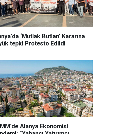
anya’da ‘Mutlak Butlan’ Kararına
yük tepki Protesto Edildi
MM’de Alanya Ekonomisi
ndemi: “Yabancı Yatırımcı