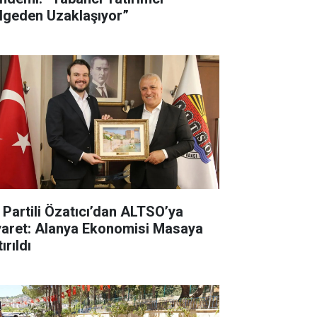
lgeden Uzaklaşıyor”
İ Partili Özatıcı’dan ALTSO’ya
yaret: Alanya Ekonomisi Masaya
ırıldı