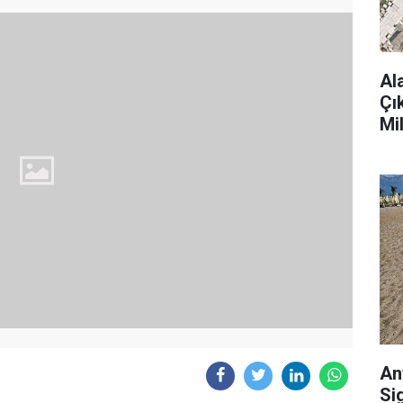
Al
Çı
Mi
An
Si