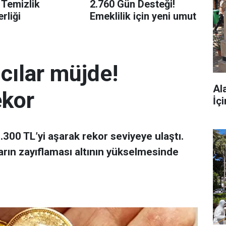
 Temizlik
2.760 Gün Desteği!
rliği
Emeklilik için yeni umut
mcılar müjde!
Al
ekor
İç
 7.300 TL’yi aşarak rekor seviyeye ulaştı.
arın zayıflaması altının yükselmesinde