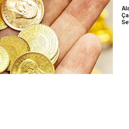
Al
Ça
Se
anan çatışmaların Orta Doğu’yu ateş hattına