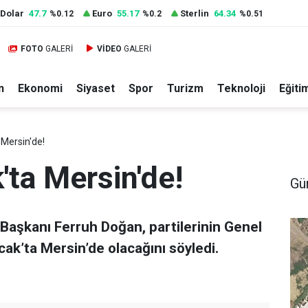
Dolar
47.7
Euro
55.17
Sterlin
64.34
%0.12
%0.2
%0.51
FOTO
GALERİ
VİDEO
GALERİ
n
Ekonomi
Siyaset
Spor
Turizm
Teknoloji
Eğiti
 Mersin'de!
'ta Mersin'de!
Gü
 Başkanı Ferruh Doğan, partilerinin Genel
ak’ta Mersin’de olacağını söyledi.