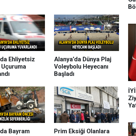
Bö
da Ehliyetsiz
Alanya’da Dünya Plaj
 Uçuruma
Voleybolu Heyecanı
andı
Başladı
İY
Zi
Yat
’da Bayram
Prim Eksiği Olanlara