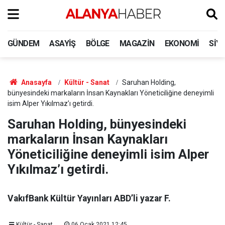
GÜNDEM
ASAYIŞ
BÖLGE
MAGAZIN
EKONOMI
SIY
Anasayfa
Kültür - Sanat
Saruhan Holding,
bünyesindeki markaların İnsan Kaynakları Yöneticiliğine deneyimli
isim Alper Yıkılmaz’ı getirdi.
Saruhan Holding, bünyesindeki
markaların İnsan Kaynakları
Yöneticiliğine deneyimli isim Alper
Yıkılmaz’ı getirdi.
VakıfBank Kültür Yayınları ABD’li yazar F.
Kültür - Sanat
06 Ocak 2021 12:45