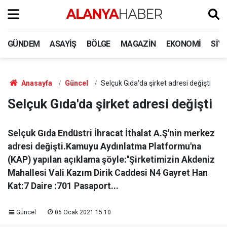
GÜNDEM
ASAYIŞ
BÖLGE
MAGAZIN
EKONOMI
SIY
Anasayfa
Güncel
Selçuk Gıda'da şirket adresi değişti
Selçuk Gıda'da şirket adresi değişti
Selçuk Gıda Endüstri İhracat İthalat A.Ş'nin merkez
adresi değişti.Kamuyu Aydınlatma Platformu'na
(KAP) yapılan açıklama şöyle:''Şirketimizin Akdeniz
Mahallesi Vali Kazım Dirik Caddesi N4 Gayret Han
Kat:7 Daire :701 Pasaport...
Güncel
06 Ocak 2021 15:10