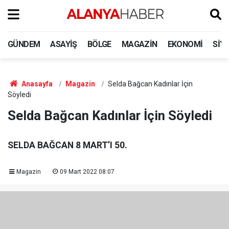
GÜNDEM
ASAYIŞ
BÖLGE
MAGAZIN
EKONOMI
SIY
Anasayfa
Magazin
Selda Bağcan Kadınlar İçin
Söyledi
Selda Bağcan Kadınlar İçin Söyledi
SELDA BAĞCAN 8 MART’I 50.
Magazin
09 Mart 2022 08:07