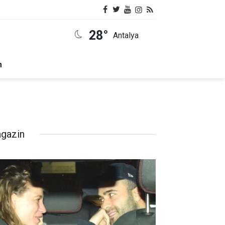
28°
Antalya
m
gazin