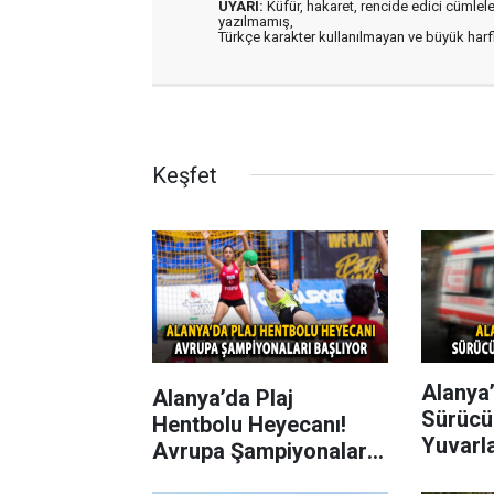
UYARI:
Küfür, hakaret, rencide edici cümleler 
yazılmamış,
Türkçe karakter kullanılmayan ve büyük har
Keşfet
Alanya’
Alanya’da Plaj
Sürücü
Hentbolu Heyecanı!
Yuvarl
Avrupa Şampiyonaları
Başlıyor