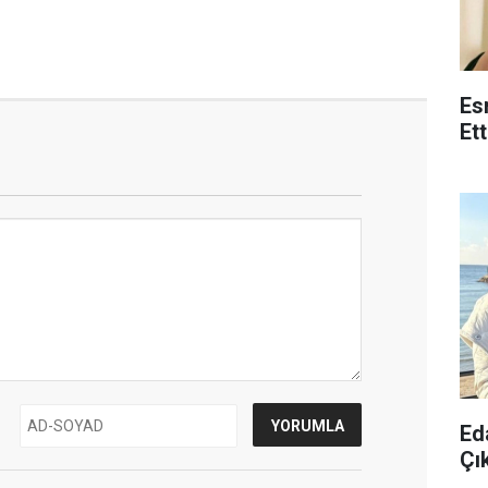
Es
Et
Ed
Çık