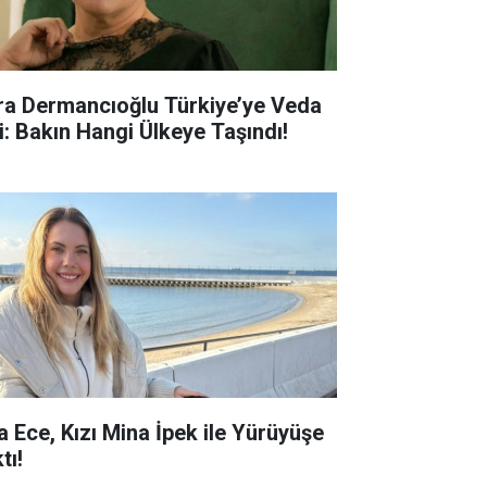
ra Dermancıoğlu Türkiye’ye Veda
ti: Bakın Hangi Ülkeye Taşındı!
a Ece, Kızı Mina İpek ile Yürüyüşe
tı!