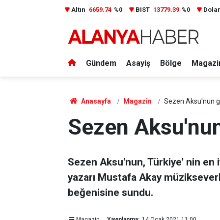
Altın
6659.74
BIST
13779.39
Dola
%0
%0
Gündem
Asayiş
Bölge
Magazi
Anasayfa
Magazin
Sezen Aksu'nun g
Sezen Aksu'nun
Sezen Aksu'nun, Türkiye' nin en iy
yazarı Mustafa Akay müzikseverle
beğenisine sundu.
Magazin
Yayınlanma:
14 Ocak 2021 11:00