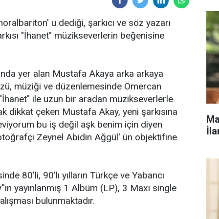
noralbariton' u dediği, şarkıcı ve söz yazarı
rkısı "İhanet" müzikseverlerin beğenisine
nda yer alan Mustafa Akaya arka arkaya
 sözü, müziği ve düzenlemesinde Ömercan
"İhanet" ile uzun bir aradan müzikseverlerle
rak dikkat çeken Mustafa Akay, yeni şarkısına
Ma
seviyorum bu iş değil aşk benim için diyen
İla
fotoğrafçı Zeynel Abidin Ağgül' ün objektifine
de 80'li, 90'lı yılların Türkçe ve Yabancı
''ın yayınlanmış 1 Albüm (LP), 3 Maxi single
 çalışması bulunmaktadır.