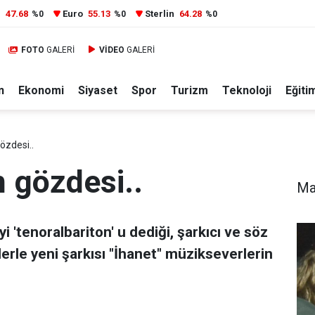
r
47.68
Euro
55.13
Sterlin
64.28
%0
%0
%0
FOTO
GALERİ
VİDEO
GALERİ
n
Ekonomi
Siyaset
Spor
Turizm
Teknoloji
Eğiti
özdesi..
 gözdesi..
Ma
i 'tenoralbariton' u dediği, şarkıcı ve söz
rle yeni şarkısı "İhanet" müzikseverlerin