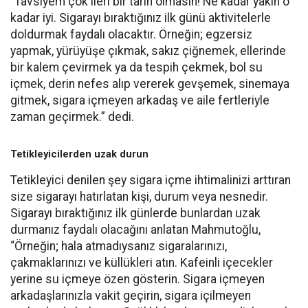
“Tavsiyem çok ileri bir tarih olmasın! Ne kadar yakın o
kadar iyi. Sigarayı bıraktığınız ilk günü aktivitelerle
doldurmak faydalı olacaktır. Örneğin; egzersiz
yapmak, yürüyüşe çıkmak, sakız çiğnemek, ellerinde
bir kalem çevirmek ya da tespih çekmek, bol su
içmek, derin nefes alıp vererek gevşemek, sinemaya
gitmek, sigara içmeyen arkadaş ve aile fertleriyle
zaman geçirmek.” dedi.
Tetikleyicilerden uzak durun
Tetikleyici denilen şey sigara içme ihtimalinizi arttıran
size sigarayı hatırlatan kişi, durum veya nesnedir.
Sigarayı bıraktığınız ilk günlerde bunlardan uzak
durmanız faydalı olacağını anlatan Mahmutoğlu,
“Örneğin; hala atmadıysanız sigaralarınızı,
çakmaklarınızı ve küllükleri atın. Kafeinli içecekler
yerine su içmeye özen gösterin. Sigara içmeyen
arkadaşlarınızla vakit geçirin, sigara içilmeyen