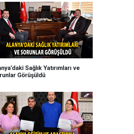
anya’daki Sağlık Yatırımları ve
runlar Görüşüldü