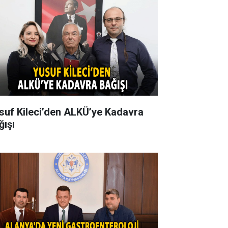
suf Kileci’den ALKÜ’ye Kadavra
ğışı