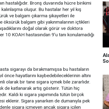
ın hastalığıdır. Bronş duvarında hücre birikimi
alınlaşma oluşur. Bu hastalar her yıl kış
rük ve balgam çıkarma şikayetleri ile
le öksürük balgam gibi yakınmalarının içtikleri
şadıklarını doğal olarak görür ve doktora
her 10 KOAH hastasından 9’u tanı konulamadığı
Al
So
asta sigarayı da bırakmamışsa bu hastaların
 önce hayatlarını kaybedebileceklerinin altını
li olarak bir tane sigara içmek bile zararlıdır.
sk de katlanarak artış gösterir. Tütün hiç
ir. Kaldı ki sigara yapımında tütün birçok
si eklenir. Sigara yanarken de dumanıyla pek
denle sigara içmeyen ancak sigara içilen