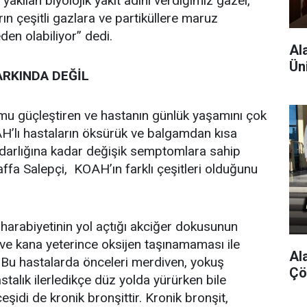
akılan biyolojik yakıt adını verdiğimiz gazel,
ların çeşitli gazlara ve partiküllere maruz
en olabiliyor” dedi.
Al
Ün
ARKINDA DEĞİL
mu güçleştiren ve hastanın günlük yaşamını çok
AH’lı hastaların öksürük ve balgamdan kısa
 darlığına kadar değişik semptomlara sahip
fa Salepçi, KOAH’ın farklı çeşitleri olduğunu
n harabiyetinin yol açtığı akciğer dokusunun
 ve kana yeterince oksijen taşınamaması ile
Al
. Bu hastalarda önceleri merdiven, yokuş
Çö
stalık ilerledikçe düz yolda yürürken bile
şidi de kronik bronşittir. Kronik bronşit,