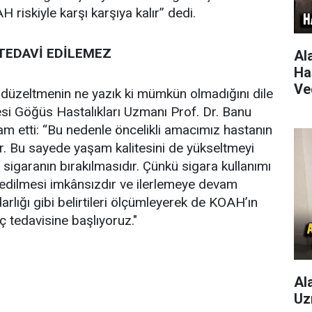
 riskiyle karşı karşıya kalır” dedi.
TEDAVİ EDİLEMEZ
Al
Ha
Ve
düzeltmenin ne yazık ki mümkün olmadığını dile
esi Göğüs Hastalıkları Uzmanı Prof. Dr. Banu
m etti: “Bu nedenle öncelikli amacımız hastanın
. Bu sayede yaşam kalitesini de yükseltmeyi
sigaranın bırakılmasıdır. Çünkü sigara kullanımı
 edilmesi imkânsızdır ve ilerlemeye devam
rlığı gibi belirtileri ölçümleyerek de KOAH’ın
ç tedavisine başlıyoruz."
Al
Uz