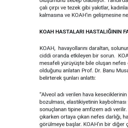
oluşumunu sebep olabiliyor. Tandırda y
çalı çırpı ve tezek gibi yakıtlar, kadın
kalmasına ve KOAH'ın gelişmesine ned
KOAH HASTALARI HASTALIĞININ F
KOAH, havayollarını daraltan, solunu
ciddi oranda etkileyen bir sorun. KO
mesafeli yürüyüşte bile oluşan nefes
olduğunu anlatan Prof. Dr. Banu Musaf
belirterek şunları anlattı:
“Alveol adı verilen hava keseciklerini
bozulması, elastikiyetinin kaybolması
sonuçlanan tipine amfizem adı verilir
çıkarken ortaya çıkan nefes darlığı, ha
görülmeye başlar. KOAH’ın bir diğer çe