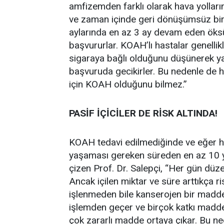
amfizemden farklı olarak hava yolların
ve zaman içinde geri dönüşümsüz bir k
aylarında en az 3 ay devam eden öksü
başvururlar. KOAH’lı hastalar genellik
sigaraya bağlı olduğunu düşünerek ya
başvuruda gecikirler. Bu nedenle de 
için KOAH olduğunu bilmez.”
PASİF İÇİCİLER DE RİSK ALTINDA!
KOAH tedavi edilmediğinde ve eğer h
yaşaması gereken süreden en az 10 yıl
çizen Prof. Dr. Salepçi, “Her gün düzen
Ancak içilen miktar ve süre arttıkça ri
işlenmeden bile kanserojen bir madded
işlemden geçer ve birçok katkı madde
çok zararlı madde ortaya çıkar. Bu ne