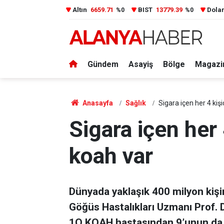
Altın
6659.71
BIST
13779.39
Dola
%0
%0
Gündem
Asayiş
Bölge
Magazi
Anasayfa
Sağlık
Sigara içen her 4 kiş
Sigara içen her 
koah var
Dünyada yaklaşık 400 milyon kişi
Göğüs Hastalıkları Uzmanı Prof. D
1O KOAH hastasından 9’unun da 