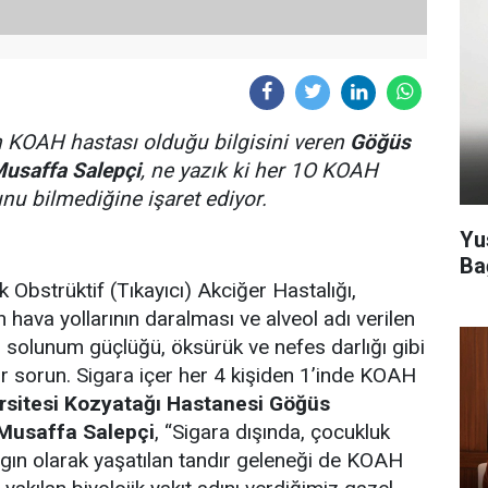
n KOAH hastası olduğu bilgisini veren
Göğüs
Musaffa Salepçi
, ne yazık ki her 1O KOAH
nu bilmediğine işaret ediyor.
Yu
Ba
 Obstrüktif (Tıkayıcı) Akciğer Hastalığı,
 hava yollarının daralması ve alveol adı verilen
; solunum güçlüğü, öksürük ve nefes darlığı gibi
ir sorun. Sigara içer her 4 kişiden 1’inde KOAH
rsitesi Kozyatağı Hastanesi Göğüs
 Musaffa Salepçi
, “Sigara dışında, çocukluk
ygın olarak yaşatılan tandır geleneği de KOAH