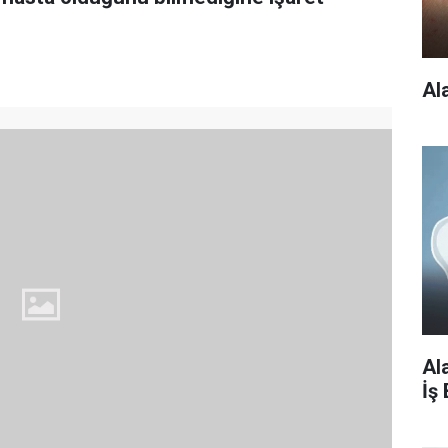
Al
Al
İş