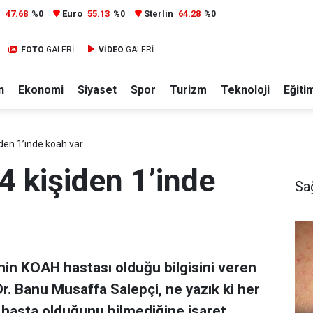
r
47.68
Euro
55.13
Sterlin
64.28
%0
%0
%0
FOTO
GALERİ
VİDEO
GALERİ
n
Ekonomi
Siyaset
Spor
Turizm
Teknoloji
Eğiti
iden 1’inde koah var
4 kişiden 1’inde
Sa
nin KOAH hastası olduğu bilgisini veren
r. Banu Musaffa Salepçi, ne yazık ki her
hasta olduğunu bilmediğine işaret