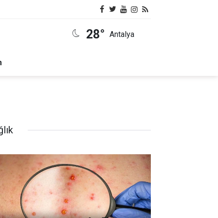
28°
Antalya
m
ğlık