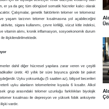
en, er ya da geç tüm döngüsel somatik hücreler kalıcı olarak
tır. Çalışmalar, genetik faktörlerin telomer ve telomeraz
Al
ı ve yaşam tarzının telomer kısalmasına yol açabileceğini
Ün
aktivite, sigara kullanımı, çevre kirliliği, vücut kitle indeksi,
r ve vitamin alımı, kronik inflamasyon, sosyoekonomik durum
le ilişkilendirilmektedir.
ıyor
lomerler dahil diğer hücresel yapılara zarar veren ve çeşitli
radikaller üretir. 40 yıllık bir süre boyunca günde bir paket
değerdir. Uyku yoksunluğu (5 saatten az), bilişsel becerileri
eterli uyku alanların telomerlerine kıyasla 6 kısaltır. Alkol
Al
ek grup arasındaki telomer uzunluğu farklılıkları biyolojik
Çö
zlı telomer kısalması ile depresyon ve yüksek fobik anksiyete
ilişki vardır.