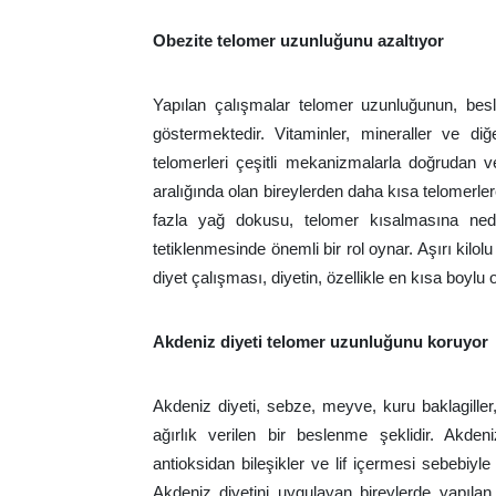
Obezite telomer uzunluğunu azaltıyor
Yapılan çalışmalar telomer uzunluğunun, besle
göstermektedir. Vitaminler, mineraller ve diğ
telomerleri çeşitli mekanizmalarla doğrudan ve
aralığında olan bireylerden daha kısa telomerler
fazla yağ dokusu, telomer kısalmasına ned
tetiklenmesinde önemli bir rol oynar. Aşırı kilol
diyet çalışması, diyetin, özellikle en kısa boylu
Akdeniz diyeti telomer uzunluğunu koruyor
Akdeniz diyeti, sebze, meyve, kuru baklagiller,
ağırlık verilen bir beslenme şeklidir. Akde
antioksidan bileşikler ve lif içermesi sebebiyle 
Akdeniz diyetini uygulayan bireylerde yapılan 