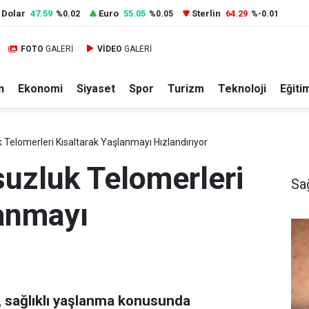
Dolar
47.59
Euro
55.05
Sterlin
64.29
%0.02
%0.05
%-0.01
FOTO
GALERİ
VİDEO
GALERİ
n
Ekonomi
Siyaset
Spor
Turizm
Teknoloji
Eğiti
 Telomerleri Kısaltarak Yaşlanmayı Hızlandırıyor
suzluk Telomerleri
Sa
lanmayı
, sağlıklı yaşlanma konusunda