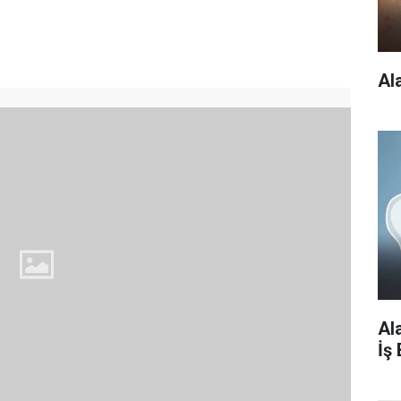
Al
Al
İş