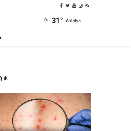
31°
Antalya
m
ğlık