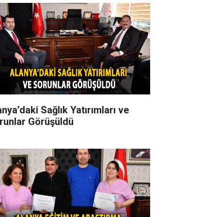
anya’daki Sağlık Yatırımları ve
runlar Görüşüldü