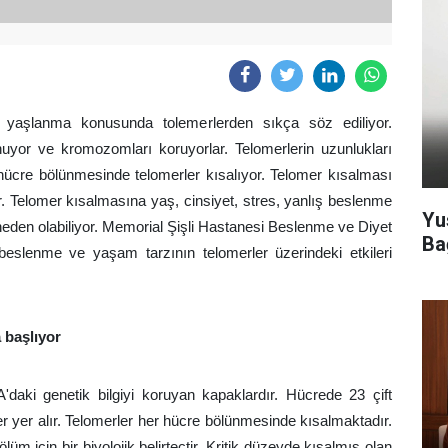
ı yaşlanma konusunda tolemerlerden sıkça söz ediliyor.
yor ve kromozomları koruyorlar. Telomerlerin uzunlukları
r hücre bölünmesinde telomerler kısalıyor. Telomer kısalması
r. Telomer kısalmasına yaş, cinsiyet, stres, yanlış beslenme
Yu
ği neden olabiliyor. Memorial Şişli Hastanesi Beslenme ve Diyet
Ba
lenme ve yaşam tarzının telomerler üzerindeki etkileri
 başlıyor
aki genetik bilgiyi koruyan kapaklardır. Hücrede 23 çift
 yer alır. Telomerler her hücre bölünmesinde kısalmaktadır.
üm için bir biyolojik belirteçtir. Kritik düzeyde kısalmış olan