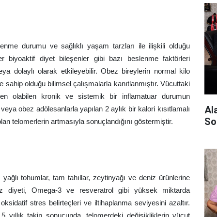
nme durumu ve sağlıklı yaşam tarzları ile ilişkili olduğu
er biyoaktif diyet bileşenler gibi bazı beslenme faktörleri
ya dolaylı olarak etkileyebilir. Obez bireylerin normal kilo
e sahip olduğu bilimsel çalışmalarla kanıtlanmıştır. Vücuttaki
en olabilen kronik ve sistemik bir inflamatuar durumun
Al
u veya obez adölesanlarla yapılan 2 aylık bir kalori kısıtlamalı
So
 olan telomerlerin artmasıyla sonuçlandığını göstermiştir.
 yağlı tohumlar, tam tahıllar, zeytinyağı ve deniz ürünlerine
niz diyeti, Omega-3 ve resveratrol gibi yüksek miktarda
oksidatif stres belirteçleri ve iltihaplanma seviyesini azaltır.
5 yıllık takip sonucunda, telomerdeki değişikliklerin vücut