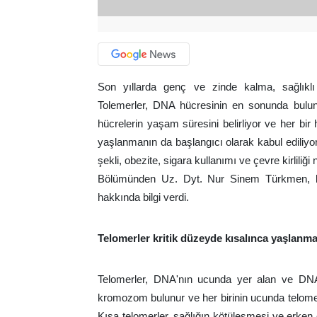
Son yıllarda genç ve zinde kalma, sağlıkl
Tolemerler, DNA hücresinin en sonunda bulunu
hücrelerin yaşam süresini belirliyor ve her bi
yaşlanmanın da başlangıcı olarak kabul ediliyo
şekli, obezite, sigara kullanımı ve çevre kirlili
Bölümünden Uz. Dyt. Nur Sinem Türkmen, bes
hakkında bilgi verdi.
Telomerler kritik düzeyde kısalınca yaşlanma
Telomerler, DNA'nın ucunda yer alan ve DNA'd
kromozom bulunur ve her birinin ucunda telomer
Kısa telomerler, sağlığın kötüleşmesi ve erken öl