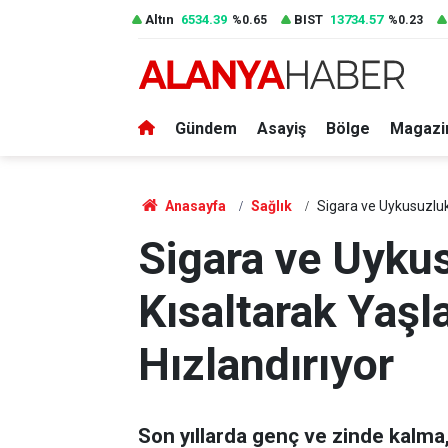
Altın
6534.39
BIST
13734.57
%0.65
%0.23
Gündem
Asayiş
Bölge
Magazi
Anasayfa
Sağlık
Sigara ve Uykusuzluk
Sigara ve Uyku
Kısaltarak Yaş
Hızlandırıyor
Son yıllarda genç ve zinde kalma