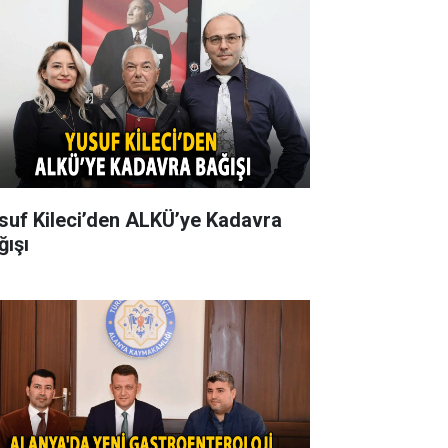
suf Kileci’den ALKÜ’ye Kadavra
ğışı