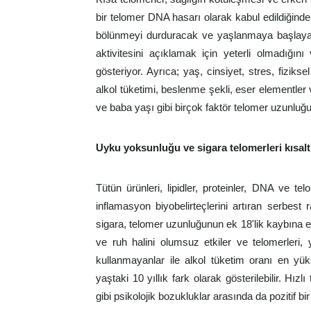
bir telomer DNA hasarı olarak kabul edildiğind
bölünmeyi durduracak ve yaşlanmaya başlayacak
aktivitesini açıklamak için yeterli olmadığın
gösteriyor. Ayrıca; yaş, cinsiyet, stres, fiziksel 
alkol tüketimi, beslenme şekli, eser elementle
ve baba yaşı gibi birçok faktör telomer uzunluğu i
Uyku yoksunluğu ve sigara telomerleri kısalt
Tütün ürünleri, lipidler, proteinler, DNA ve te
inflamasyon biyobelirteçlerini artıran serbest 
sigara, telomer uzunluğunun ek 18'lik kaybına eş
ve ruh halini olumsuz etkiler ve telomerleri, y
kullanmayanlar ile alkol tüketim oranı en yüks
yaştaki 10 yıllık fark olarak gösterilebilir. Hı
gibi psikolojik bozukluklar arasında da pozitif bir 