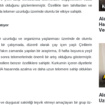
antılı olduğunu gözlemlenmiştir. Özellikle tam tahıllardan ve
arda telomer uzunluğu üzerinde olumlu bir etkiye sahiptir.
Al
Ha
atıyor
Ve
omer uzunluğu ve organizma yaşlanması üzerinde de olumlu
n bir çalışmada, düzenli olarak çay içen yaşlı Çinlilerin
Yakın zamanda yapılan bir araştırma, 8 hafta boyunca yeşil
sonra telomerlerinde önemli bir artış olduğunu göstermiştir.
ollere benzer özelliklere sahiptir. Kurkumin içeren diyetlerle
DNA hasarında azalma ve daha uzun telomere sahip oldukları
Al
Uz
 ve duygusal sakinliği teşvik etmeyi amaçlayan bir grup öz-