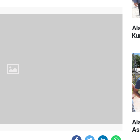
Al
Ku
Al
As