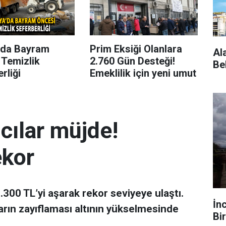
’da Bayram
Prim Eksiği Olanlara
Al
 Temizlik
2.760 Gün Desteği!
Be
rliği
Emeklilik için yeni umut
mcılar müjde!
ekor
 7.300 TL’yi aşarak rekor seviyeye ulaştı.
İn
arın zayıflaması altının yükselmesinde
Bir