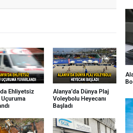
Al
Bo
da Ehliyetsiz
Alanya’da Dünya Plaj
 Uçuruma
Voleybolu Heyecanı
andı
Başladı