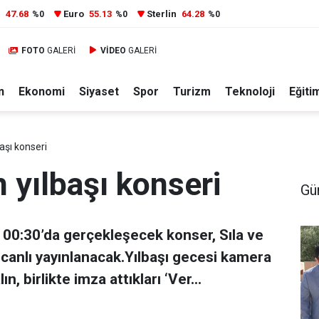
r
47.68
Euro
55.13
Sterlin
64.28
%0
%0
%0
FOTO
GALERİ
VİDEO
GALERİ
n
Ekonomi
Siyaset
Spor
Turizm
Teknoloji
Eğiti
başı konseri
n yılbaşı konseri
Gü
t 00:30’da gerçekleşecek konser, Sıla ve
 canlı yayınlanacak.Yılbaşı gecesi kamera
, birlikte imza attıkları ‘Ver...