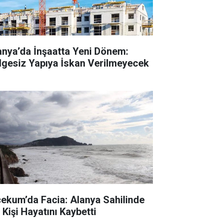
anya’da İnşaatta Yeni Dönem:
lgesiz Yapıya İskan Verilmeyecek
cekum’da Facia: Alanya Sahilinde
 Kişi Hayatını Kaybetti