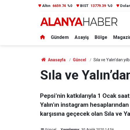
Altın
6659.74
BIST
13779.39
Dola
%0
%0
Gündem
Asayiş
Bölge
Magazi
Anasayfa
Güncel
Sıla ve Yalın’dan yıl
Sıla ve Yalın’da
Pepsi’nin katkılarıyla 1 Ocak saa
Yalın’ın instagram hesaplarından
karşısına geçecek olan Sıla ve Yalın
Güncel
Yayınlanma:
30 Aralık 2020 14:56