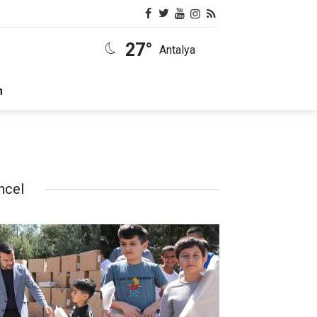
27°
Antalya
m
ncel