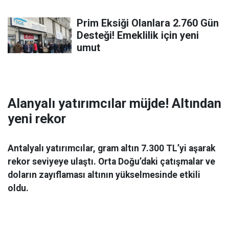
Prim Eksiği Olanlara 2.760 Gün
Desteği! Emeklilik için yeni
umut
Alanyalı yatırımcılar müjde! Altından
yeni rekor
Antalyalı yatırımcılar, gram altın 7.300 TL’yi aşarak
rekor seviyeye ulaştı. Orta Doğu’daki çatışmalar ve
doların zayıflaması altının yükselmesinde etkili
oldu.
Ekonomi
06 Mart 2026 08:44