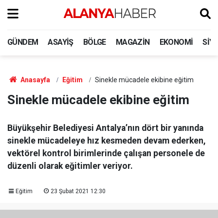
GÜNDEM
ASAYIŞ
BÖLGE
MAGAZIN
EKONOMI
SIY
Anasayfa
Eğitim
Sinekle mücadele ekibine eğitim
Sinekle mücadele ekibine eğitim
Büyükşehir Belediyesi Antalya’nın dört bir yanında
sinekle mücadeleye hız kesmeden devam ederken,
vektörel kontrol birimlerinde çalışan personele de
düzenli olarak eğitimler veriyor.
Eğitim
23 Şubat 2021 12:30