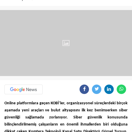
Online platformlara geçen KOBİ’ler, organizasyonel süreçlerdeki birçok
aşamada yeni araçları ve bulut altyapısını ilk kez benimserken siber
güvenliği sağlamada zorlanıyor. Siber güvenlik konusunda
bilinçlendirilmemiş çalışanların en önemli ihmallerden biri olduğuna
dikkat çeken Komtera Teknoloji Kanal Satış Direktörü Gürsel Tursun,