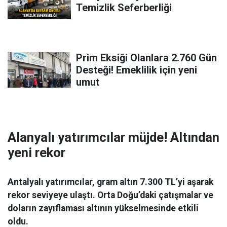
Temizlik Seferberliği
Prim Eksiği Olanlara 2.760 Gün
Desteği! Emeklilik için yeni
umut
Alanyalı yatırımcılar müjde! Altından
yeni rekor
Antalyalı yatırımcılar, gram altın 7.300 TL’yi aşarak
rekor seviyeye ulaştı. Orta Doğu’daki çatışmalar ve
doların zayıflaması altının yükselmesinde etkili
oldu.