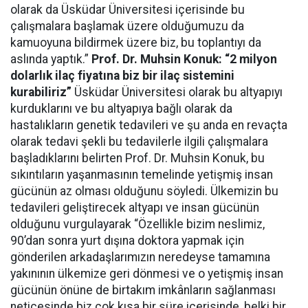
olarak da Üsküdar Üniversitesi içerisinde bu
çalışmalara başlamak üzere olduğumuzu da
kamuoyuna bildirmek üzere biz, bu toplantıyı da
aslında yaptık.”
Prof. Dr. Muhsin Konuk: “2 milyon
dolarlık ilaç fiyatına biz bir ilaç sistemini
kurabiliriz”
Üsküdar Üniversitesi olarak bu altyapıyı
kurduklarını ve bu altyapıya bağlı olarak da
hastalıkların genetik tedavileri ve şu anda en revaçta
olarak tedavi şekli bu tedavilerle ilgili çalışmalara
başladıklarını belirten Prof. Dr. Muhsin Konuk, bu
sıkıntıların yaşanmasının temelinde yetişmiş insan
gücünün az olması olduğunu söyledi. Ülkemizin bu
tedavileri geliştirecek altyapı ve insan gücünün
olduğunu vurgulayarak “Özellikle bizim neslimiz,
90’dan sonra yurt dışına doktora yapmak için
gönderilen arkadaşlarımızın neredeyse tamamına
yakınının ülkemize geri dönmesi ve o yetişmiş insan
gücünün önüne de birtakım imkânların sağlanması
neticesinde biz çok kısa bir süre içerisinde, belki bir