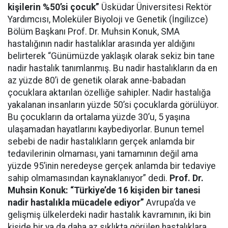
kişilerin %50’si çocuk”
Üsküdar Üniversitesi Rektör
Yardımcısı, Moleküler Biyoloji ve Genetik (İngilizce)
Bölüm Başkanı Prof. Dr. Muhsin Konuk, SMA
hastalığının nadir hastalıklar arasında yer aldığını
belirterek “Günümüzde yaklaşık olarak sekiz bin tane
nadir hastalık tanımlanmış. Bu nadir hastalıkların da en
az yüzde 80’i de genetik olarak anne-babadan
çocuklara aktarılan özelliğe sahipler. Nadir hastalığa
yakalanan insanların yüzde 50’si çocuklarda görülüyor.
Bu çocukların da ortalama yüzde 30’u, 5 yaşına
ulaşamadan hayatlarını kaybediyorlar. Bunun temel
sebebi de nadir hastalıkların gerçek anlamda bir
tedavilerinin olmaması, yani tamamının değil ama
yüzde 95’inin neredeyse gerçek anlamda bir tedaviye
sahip olmamasından kaynaklanıyor” dedi.
Prof. Dr.
Muhsin Konuk: “Türkiye’de 16 kişiden bir tanesi
nadir hastalıkla mücadele ediyor”
Avrupa’da ve
gelişmiş ülkelerdeki nadir hastalık kavramının, iki bin
kişide bir ya da daha az sıklıkta görülen hastalıklara