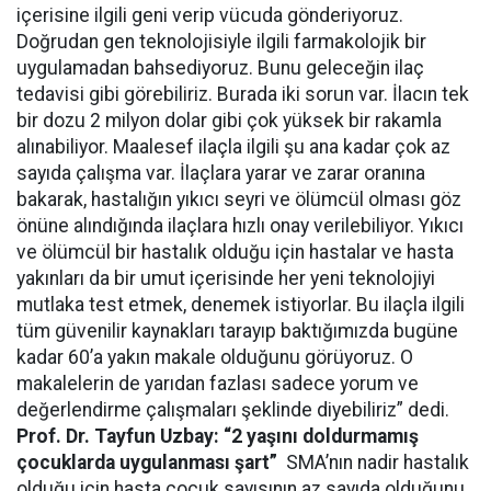
içerisine ilgili geni verip vücuda gönderiyoruz.
Doğrudan gen teknolojisiyle ilgili farmakolojik bir
uygulamadan bahsediyoruz. Bunu geleceğin ilaç
tedavisi gibi görebiliriz. Burada iki sorun var. İlacın tek
bir dozu 2 milyon dolar gibi çok yüksek bir rakamla
alınabiliyor. Maalesef ilaçla ilgili şu ana kadar çok az
sayıda çalışma var. İlaçlara yarar ve zarar oranına
bakarak, hastalığın yıkıcı seyri ve ölümcül olması göz
önüne alındığında ilaçlara hızlı onay verilebiliyor. Yıkıcı
ve ölümcül bir hastalık olduğu için hastalar ve hasta
yakınları da bir umut içerisinde her yeni teknolojiyi
mutlaka test etmek, denemek istiyorlar. Bu ilaçla ilgili
tüm güvenilir kaynakları tarayıp baktığımızda bugüne
kadar 60’a yakın makale olduğunu görüyoruz. O
makalelerin de yarıdan fazlası sadece yorum ve
değerlendirme çalışmaları şeklinde diyebiliriz” dedi.
Prof. Dr. Tayfun Uzbay: “2 yaşını doldurmamış
çocuklarda uygulanması şart”
SMA’nın nadir hastalık
olduğu için hasta çocuk sayısının az sayıda olduğunu