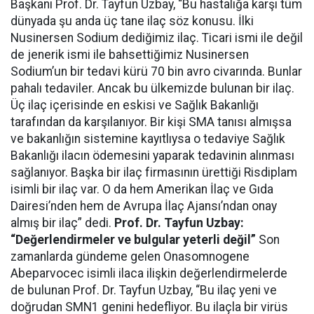
Başkanı Prof. Dr. Tayfun Uzbay, “Bu hastalığa karşı tüm
dünyada şu anda üç tane ilaç söz konusu. İlki
Nusinersen Sodium dediğimiz ilaç. Ticari ismi ile değil
de jenerik ismi ile bahsettiğimiz Nusinersen
Sodium’un bir tedavi kürü 70 bin avro civarında. Bunlar
pahalı tedaviler. Ancak bu ülkemizde bulunan bir ilaç.
Üç ilaç içerisinde en eskisi ve Sağlık Bakanlığı
tarafından da karşılanıyor. Bir kişi SMA tanısı almışsa
ve bakanlığın sistemine kayıtlıysa o tedaviye Sağlık
Bakanlığı ilacın ödemesini yaparak tedavinin alınması
sağlanıyor. Başka bir ilaç firmasının ürettiği Risdiplam
isimli bir ilaç var. O da hem Amerikan İlaç ve Gıda
Dairesi’nden hem de Avrupa İlaç Ajansı’ndan onay
almış bir ilaç” dedi.
Prof. Dr. Tayfun Uzbay:
“Değerlendirmeler ve bulgular yeterli değil”
Son
zamanlarda gündeme gelen Onasomnogene
Abeparvocec isimli ilaca ilişkin değerlendirmelerde
de bulunan Prof. Dr. Tayfun Uzbay, “Bu ilaç yeni ve
doğrudan SMN1 genini hedefliyor. Bu ilaçla bir virüs