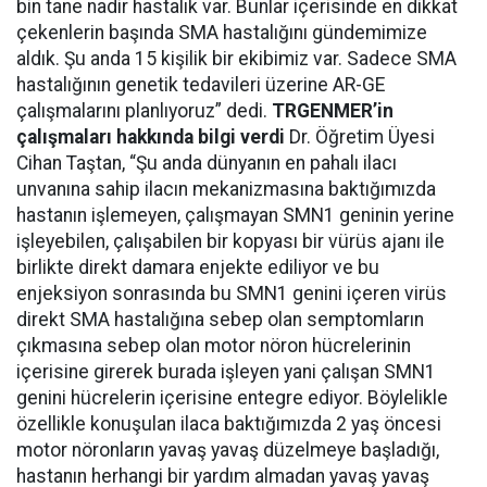
bin tane nadir hastalık var. Bunlar içerisinde en dikkat
çekenlerin başında SMA hastalığını gündemimize
aldık. Şu anda 15 kişilik bir ekibimiz var. Sadece SMA
hastalığının genetik tedavileri üzerine AR-GE
çalışmalarını planlıyoruz” dedi.
TRGENMER’in
çalışmaları hakkında bilgi verdi
Dr. Öğretim Üyesi
Cihan Taştan, “Şu anda dünyanın en pahalı ilacı
unvanına sahip ilacın mekanizmasına baktığımızda
hastanın işlemeyen, çalışmayan SMN1 geninin yerine
işleyebilen, çalışabilen bir kopyası bir vürüs ajanı ile
birlikte direkt damara enjekte ediliyor ve bu
enjeksiyon sonrasında bu SMN1 genini içeren virüs
direkt SMA hastalığına sebep olan semptomların
çıkmasına sebep olan motor nöron hücrelerinin
içerisine girerek burada işleyen yani çalışan SMN1
genini hücrelerin içerisine entegre ediyor. Böylelikle
özellikle konuşulan ilaca baktığımızda 2 yaş öncesi
motor nöronların yavaş yavaş düzelmeye başladığı,
hastanın herhangi bir yardım almadan yavaş yavaş