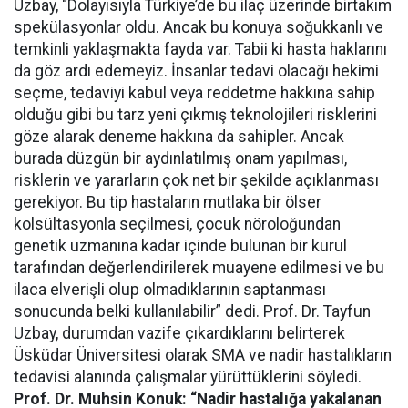
Uzbay, “Dolayısıyla Türkiye’de bu ilaç üzerinde birtakım
spekülasyonlar oldu. Ancak bu konuya soğukkanlı ve
temkinli yaklaşmakta fayda var. Tabii ki hasta haklarını
da göz ardı edemeyiz. İnsanlar tedavi olacağı hekimi
seçme, tedaviyi kabul veya reddetme hakkına sahip
olduğu gibi bu tarz yeni çıkmış teknolojileri risklerini
göze alarak deneme hakkına da sahipler. Ancak
burada düzgün bir aydınlatılmış onam yapılması,
risklerin ve yararların çok net bir şekilde açıklanması
gerekiyor. Bu tip hastaların mutlaka bir ölser
kolsültasyonla seçilmesi, çocuk nöroloğundan
genetik uzmanına kadar içinde bulunan bir kurul
tarafından değerlendirilerek muayene edilmesi ve bu
ilaca elverişli olup olmadıklarının saptanması
sonucunda belki kullanılabilir” dedi. Prof. Dr. Tayfun
Uzbay, durumdan vazife çıkardıklarını belirterek
Üsküdar Üniversitesi olarak SMA ve nadir hastalıkların
tedavisi alanında çalışmalar yürüttüklerini söyledi.
Prof. Dr. Muhsin Konuk: “Nadir hastalığa yakalanan