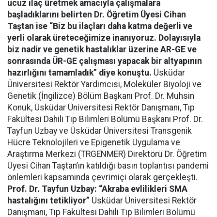
ucuz ilaç üretmek amacıyla çalışmalara
başladıklarını belirten Dr. Öğretim Üyesi Cihan
Taştan ise “Biz bu ilaçları daha katma değerli ve
yerli olarak üreteceğimize inanıyoruz. Dolayısıyla
biz nadir ve genetik hastalıklar üzerine AR-GE ve
sonrasında ÜR-GE çalışması yapacak bir altyapının
hazırlığını tamamladık” diye konuştu.
Üsküdar
Üniversitesi Rektör Yardımcısı, Moleküler Biyoloji ve
Genetik (İngilizce) Bölüm Başkanı Prof. Dr. Muhsin
Konuk, Üsküdar Üniversitesi Rektör Danışmanı, Tıp
Fakültesi Dahili Tıp Bilimleri Bölümü Başkanı Prof. Dr.
Tayfun Uzbay ve Üsküdar Üniversitesi Transgenik
Hücre Teknolojileri ve Epigenetik Uygulama ve
Araştırma Merkezi (TRGENMER) Direktörü Dr. Öğretim
Üyesi Cihan Taştan’ın katıldığı basın toplantısı pandemi
önlemleri kapsamında çevrimiçi olarak gerçekleşti.
Prof. Dr. Tayfun Uzbay: “Akraba evlilikleri SMA
hastalığını tetikliyor”
Üsküdar Üniversitesi Rektör
Danışmanı, Tıp Fakültesi Dahili Tıp Bilimleri Bölümü