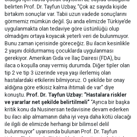
belirten Prof. Dr. Tayfun Uzbay, “Çok az sayıda kişide
birtakım sonuçlar var. Tabii uzun vadede sonuçlarını
görmemiz mümkün değil. Şu anda elimizde Türkiye’de
uygulanmakta olan tedaviye göre üstünlüğü olup
olmadığını ortaya koyacak yeterli veri de bulunmuyor.
Bunu zaman içerisinde göreceğiz. Bu ilacın kesinlikle
2 yaşını doldurmamış çocuklarda uygulanması
gerekiyor. Amerikan Gıda ve İlaç Dairesi (FDA), bu
ilaca o koşulla onay vermiş durumda. Diğer tipler olan
tip 2 ve tip 3 üzerinde veya yaşı ilerlemiş olan
hastalardaki etkilerini bilmiyoruz. O şekilde bir onay
aldığına göre etkisiz kalma ihtimali de var” diye
konuştu.
Prof. Dr. Tayfun Uzbay: “Hastalara riskler
ve yararlar net şekilde belirtilmeli”
“Ayrıca bir başka
kritik konu da Nusinersan tedavisine devam ederken
bu ilacı alıp almamanın daha iyi veya daha kötü olacağı
ile ilgili de elimizde herhangi bir bilimsel delil
bulunmuyor” uyarısında bulunan Prof. Dr. Tayfun