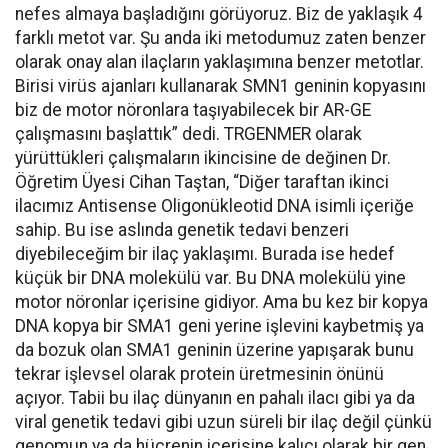
nefes almaya başladığını görüyoruz. Biz de yaklaşık 4
farklı metot var. Şu anda iki metodumuz zaten benzer
olarak onay alan ilaçların yaklaşımına benzer metotlar.
Birisi virüs ajanları kullanarak SMN1 geninin kopyasını
biz de motor nöronlara taşıyabilecek bir AR-GE
çalışmasını başlattık” dedi. TRGENMER olarak
yürüttükleri çalışmaların ikincisine de değinen Dr.
Öğretim Üyesi Cihan Taştan, “Diğer taraftan ikinci
ilacımız Antisense Oligonükleotid DNA isimli içeriğe
sahip. Bu ise aslında genetik tedavi benzeri
diyebileceğim bir ilaç yaklaşımı. Burada ise hedef
küçük bir DNA molekülü var. Bu DNA molekülü yine
motor nöronlar içerisine gidiyor. Ama bu kez bir kopya
DNA kopya bir SMA1 geni yerine işlevini kaybetmiş ya
da bozuk olan SMA1 geninin üzerine yapışarak bunu
tekrar işlevsel olarak protein üretmesinin önünü
açıyor. Tabii bu ilaç dünyanın en pahalı ilacı gibi ya da
viral genetik tedavi gibi uzun süreli bir ilaç değil çünkü
genomun ya da hücrenin içerisine kalıcı olarak bir gen