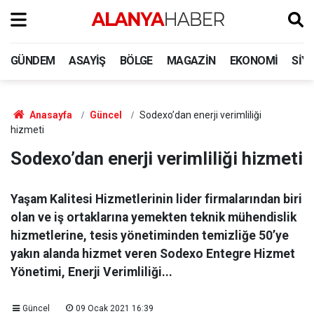
GÜNDEM
ASAYIŞ
BÖLGE
MAGAZIN
EKONOMI
SIY
Anasayfa
Güncel
Sodexo’dan enerji verimliliği
hizmeti
Sodexo’dan enerji verimliliği hizmeti
Yaşam Kalitesi Hizmetlerinin lider firmalarından biri
olan ve iş ortaklarına yemekten teknik mühendislik
hizmetlerine, tesis yönetiminden temizliğe 50’ye
yakın alanda hizmet veren Sodexo Entegre Hizmet
Yönetimi, Enerji Verimliliği...
Güncel
09 Ocak 2021 16:39