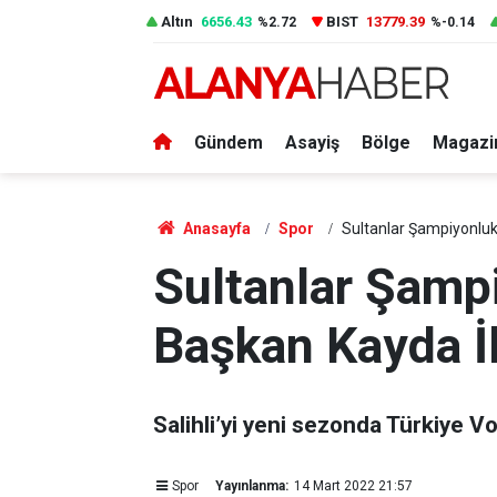
Altın
6656.43
BIST
13779.39
%2.72
%-0.14
Gündem
Asayiş
Bölge
Magazi
Anasayfa
Spor
Sultanlar Şampiyonluk 
Sultanlar Şampi
Başkan Kayda İl
Salihli’yi yeni sezonda Türkiye V
Spor
Yayınlanma:
14 Mart 2022 21:57