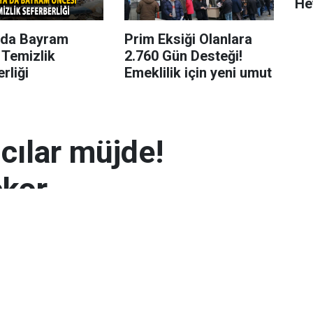
He
’da Bayram
Prim Eksiği Olanlara
 Temizlik
2.760 Gün Desteği!
rliği
Emeklilik için yeni umut
mcılar müjde!
ekor
 7.300 TL’yi aşarak rekor seviyeye ulaştı.
arın zayıflaması altının yükselmesinde