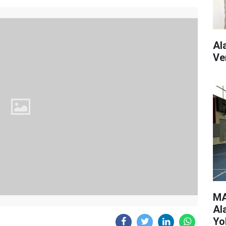
Al
Ve
MA
Al
Yo