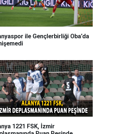
anyaspor ile Gençlerbirliği Oba’da
nişemedi
anya 1221 FSK, İzmir
plasmanında Puan Peşinde