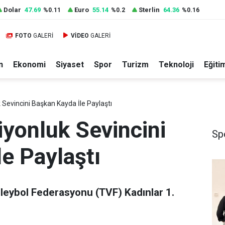
Dolar
47.69
Euro
55.14
Sterlin
64.36
%0.11
%0.2
%0.16
FOTO
GALERİ
VİDEO
GALERİ
n
Ekonomi
Siyaset
Spor
Turizm
Teknoloji
Eğiti
Sevincini Başkan Kayda İle Paylaştı
yonluk Sevincini
Sp
e Paylaştı
oleybol Federasyonu (TVF) Kadınlar 1.