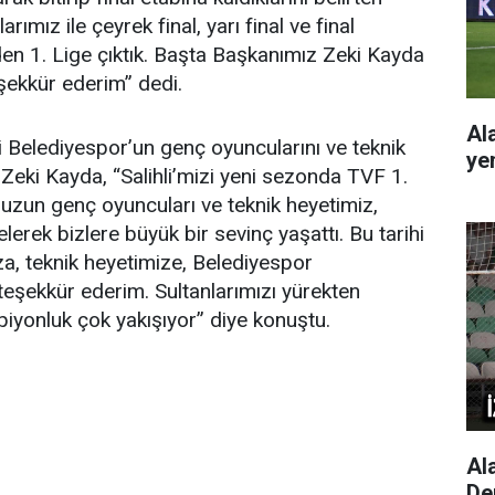
mız ile çeyrek final, yarı final ve final
en 1. Lige çıktık. Başta Başkanımız Zeki Kayda
ekkür ederim” dedi.
Al
i Belediyespor’un genç oyuncularını ve teknik
ye
 Zeki Kayda, “Salihli’mizi yeni sezonda TVF 1.
zun genç oyuncuları ve teknik heyetimiz,
erek bizlere büyük bir sevinç yaşattı. Bu tarihi
a, teknik heyetimize, Belediyespor
 teşekkür ederim. Sultanlarımızı yürekten
piyonluk çok yakışıyor” diye konuştu.
Al
De