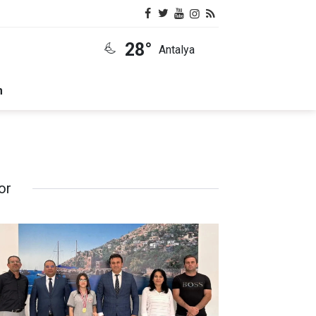
28°
Antalya
m
or