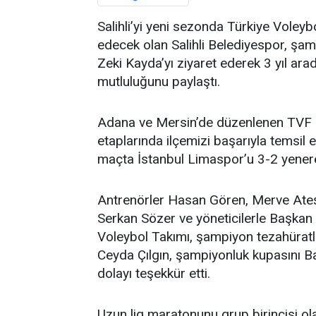
Salihli’yi yeni sezonda Türkiye Voley
edecek olan Salihli Belediyespor, şam
Zeki Kayda’yı ziyaret ederek 3 yıl ar
mutluluğunu paylaştı.
Adana ve Mersin’de düzenlenen TVF Kadı
etaplarında ilçemizi başarıyla temsil 
maçta İstanbul Limaspor’u 3-2 yenerek
Antrenörler Hasan Gören, Merve Ateş
Serkan Sözer ve yöneticilerle Başkan 
Voleybol Takımı, şampiyon tezahüratla
Ceyda Çılgın, şampiyonluk kupasını 
dolayı teşekkür etti.
Uzun lig maratonunu grup birincisi olara