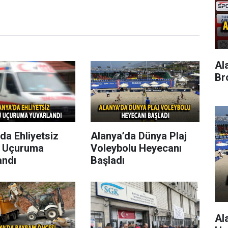
Al
Br
da Ehliyetsiz
Alanya’da Dünya Plaj
 Uçuruma
Voleybolu Heyecanı
andı
Başladı
Al