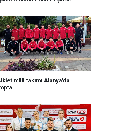
iklet milli takımı Alanya'da
mpta