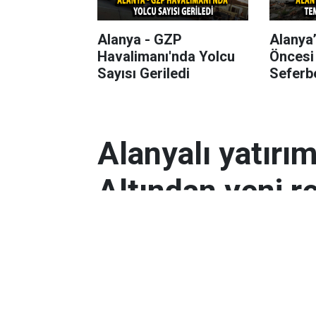
Alanya - GZP
Alanya
Havalimanı'nda Yolcu
Öncesi
Sayısı Geriledi
Seferbe
Alanyalı yatırı
Altından yeni r
Antalyalı yatırımcılar, gram altın
Orta Doğu’daki çatışmalar ve dol
etkili oldu.