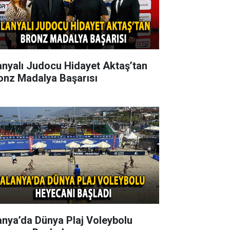
anyalı Judocu Hidayet Aktaş’tan
onz Madalya Başarısı
anya’da Dünya Plaj Voleybolu