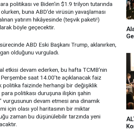
ara politikası ve Biden’in $1.9 trilyon tutarında
ist olurken, buna ABD’de virüsün yavaşlaması
lınan yatırım hikâyesinde (teşvik paketi!)
larak böyle geçecektir.
Al
Ge
 sürecinde ABD Eski Başkanı Trump, aklanırken,
gan olduğunu vurguladı.
al etkisi devam ederken, bu hafta TCMB‘nin
t Perşembe saat 14.00’te açıklanacak faiz
olitika faizinde herhangi bir değişiklik
para politikası duruşuna ilişkin şahin
” vurgusunun devam etmesi ana dinamik
mi için olası yol haritasının bir miktar
lduğu zaman bu düşünülebilir tarzında yeni
AL
caktır.
Ko