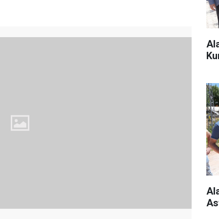
Al
Ku
Al
As