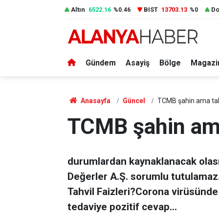
Altın
6522.16
BIST
13703.13
Do
%0.46
%0
Gündem
Asayiş
Bölge
Magazi
Anasayfa
Güncel
TCMB şahin ama tahv
TCMB şahin ama 
durumlardan kaynaklanacak olas
Değerler A.Ş. sorumlu tutulam
Tahvil Faizleri?Corona virüsünd
tedaviye pozitif cevap...