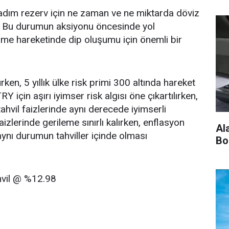
 adım rezerv için ne zaman ve ne miktarda döviz
ır. Bu durumun aksiyonu öncesinde yol
nme hareketinde dip oluşumu için önemli bir
urken, 5 yıllık ülke risk primi 300 altında hareket
 için aşırı iyimser risk algısı öne çıkartılırken,
ahvil faizlerinde aynı derecede iyimserli
faizlerinde gerileme sınırlı kalırken, enflasyon
Al
aynı durumun tahviller içinde olması
Bo
ahvil @ %12.98