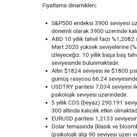
Fiyatlama dinamikleri;
S&P500 endeksi 3900 seviyesi üze
dönemli olarak 3900 üzerinde kalıcı
ABD 10 yıllık tahvil faizi %1,2082
Mart 2020 yüksek seviyelerine (
izleyeceğiz. 10 yıllık başa baş tahv
seviyesinde bulunmaktadır.
Altın $1824 seviyesi ile $1800 psi
gümüş rasyosu 66.24 seviyesinde
USDTRY paritesi 7,034 seviyesi ile
psikolojik seviyesi üzerindedir.
5 yıllık CDS (beyaz) 290.191 seviy
300 altında kalıcılık etkin olmaktad
EURUSD paritesi 1,2133 seviyesi
Dolar temasında (klasik ve bloomb
(psikolojik algı 90 seviyesi üzeri ve