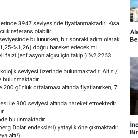
rinde 3947 seviyesinde fiyatlanmaktadır. Kısa
lık referans olabilir.
Al
 seviyesinde bulunurken, bir sonraki adım olarak
Be
%1,25-%1,26) doğru hareket edecek mi
il faizi (enflasyon algısı için takip!) %2,2263
kolojik seviyesi üzerinde bulunmaktadır. Altın /
 bulunmaktadır.
 200 günlük ortalaması altında fiyatlanırken, 7
esi ile 300 seviyesi altında hareket etmektedir.
ır.
nde bulunmaktadır.
İn
erg Dolar endeksleri) yataylık öne çıkmaktadır.
Bir
ya altı!)