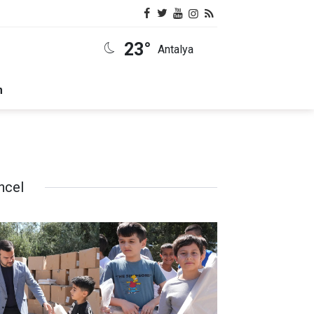
23°
Antalya
m
ncel