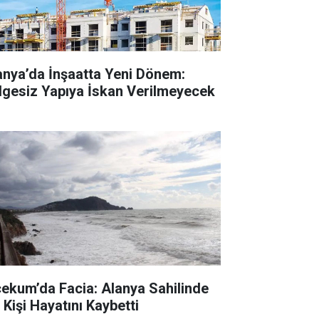
anya’da İnşaatta Yeni Dönem:
lgesiz Yapıya İskan Verilmeyecek
cekum’da Facia: Alanya Sahilinde
 Kişi Hayatını Kaybetti