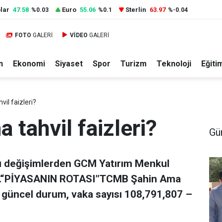
lar
47.58
Euro
55.06
Sterlin
63.97
%0.03
%0.1
%-0.04
FOTO
GALERİ
VİDEO
GALERİ
n
Ekonomi
Siyaset
Spor
Turizm
Teknoloji
Eğiti
il faizleri?
tahvil faizleri?
Gü
ı değişimlerden GCM Yatırım Menkul
az.“PİYASANIN ROTASI”TCMB Şahin Ama
e güncel durum, vaka sayısı 108,791,807 –