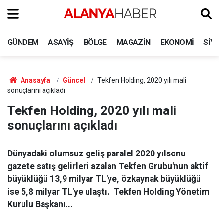
GÜNDEM
ASAYIŞ
BÖLGE
MAGAZIN
EKONOMI
SIY
Anasayfa
Güncel
Tekfen Holding, 2020 yılı mali
sonuçlarını açıkladı
Tekfen Holding, 2020 yılı mali
sonuçlarını açıkladı
Dünyadaki olumsuz geliş paralel 2020 yılsonu
gazete satış gelirleri azalan Tekfen Grubu'nun aktif
büyüklüğü 13,9 milyar TL'ye, özkaynak büyüklüğü
ise 5,8 milyar TL'ye ulaştı. Tekfen Holding Yönetim
Kurulu Başkanı...