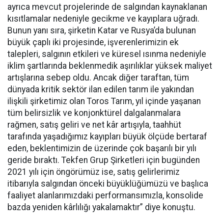
ayrıca mevcut projelerinde de salgından kaynaklanan
kısıtlamalar nedeniyle gecikme ve kayıplara uğradı.
Bunun yanı sıra, şirketin Katar ve Rusya’da bulunan
büyük çaplı iki projesinde, işverenlerimizin ek
talepleri, salgının etkileri ve küresel ısınma nedeniyle
iklim şartlarında beklenmedik aşırılıklar yüksek maliyet
artışlarına sebep oldu. Ancak diğer taraftan, tüm
dünyada kritik sektör ilan edilen tarım ile yakından
ilişkili şirketimiz olan Toros Tarım, yıl içinde yaşanan
tüm belirsizlik ve konjonktürel dalgalanmalara
rağmen, satış geliri ve net kâr artışıyla, taahhüt
tarafında yaşadığımız kayıpları büyük ölçüde bertaraf
eden, beklentimizin de üzerinde çok başarılı bir yılı
geride bıraktı. Tekfen Grup Şirketleri için bugünden
2021 yılı için öngörümüz ise, satış gelirlerimiz
itibarıyla salgından önceki büyüklüğümüzü ve başlıca
faaliyet alanlarımızdaki performansımızla, konsolide
bazda yeniden kârlılığı yakalamaktır” diye konuştu.