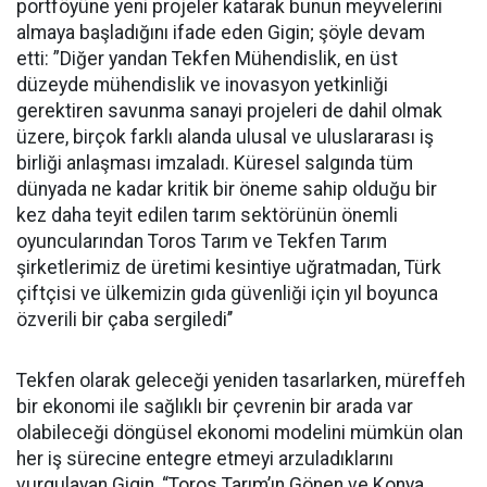
portföyüne yeni projeler katarak bunun meyvelerini
almaya başladığını ifade eden Gigin; şöyle devam
etti: ”Diğer yandan Tekfen Mühendislik, en üst
düzeyde mühendislik ve inovasyon yetkinliği
gerektiren savunma sanayi projeleri de dahil olmak
üzere, birçok farklı alanda ulusal ve uluslararası iş
birliği anlaşması imzaladı. Küresel salgında tüm
dünyada ne kadar kritik bir öneme sahip olduğu bir
kez daha teyit edilen tarım sektörünün önemli
oyuncularından Toros Tarım ve Tekfen Tarım
şirketlerimiz de üretimi kesintiye uğratmadan, Türk
çiftçisi ve ülkemizin gıda güvenliği için yıl boyunca
özverili bir çaba sergiledi’’
Tekfen olarak geleceği yeniden tasarlarken, müreffeh
bir ekonomi ile sağlıklı bir çevrenin bir arada var
olabileceği döngüsel ekonomi modelini mümkün olan
her iş sürecine entegre etmeyi arzuladıklarını
vurgulayan Gigin,
“Toros Tarım’ın Gönen ve Konya