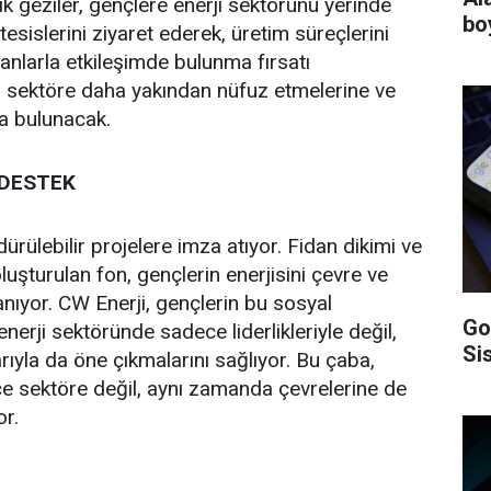
 geziler, gençlere enerji sektörünü yerinde
bo
esislerini ziyaret ederek, üretim süreçlerini
nlarla etkileşimde bulunma fırsatı
n sektöre daha yakından nüfuz etmelerine ve
da bulunacak.
 DESTEK
ürülebilir projelere imza atıyor. Fidan dikimi ve
uşturulan fon, gençlerin enerjisini çevre ve
anıyor. CW Enerji, gençlerin bu sosyal
Go
nerji sektöründe sadece liderlikleriyle değil,
Si
yla da öne çıkmalarını sağlıyor. Bu çaba,
ce sektöre değil, aynı zamanda çevrelerine de
or.