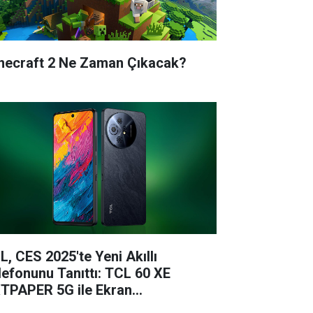
necraft 2 Ne Zaman Çıkacak?
L, CES 2025'te Yeni Akıllı
lefonunu Tanıttı: TCL 60 XE
TPAPER 5G ile Ekran
knolojisinde Çığır Açıyor!