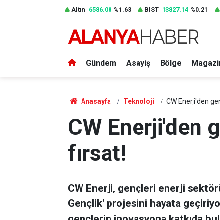
Altın
6586.08
BIST
13827.14
%1.63
%0.21
Gündem
Asayiş
Bölge
Magazi
Anasayfa
Teknoloji
CW Enerji'den genç
CW Enerji'den g
fırsat!
CW Enerji, gençleri enerji sekt
Gençlik' projesini hayata geçiriy
gençlerin inovasyona katkıda bulu