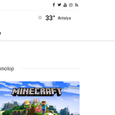
33°
Antalya
m
knoloji