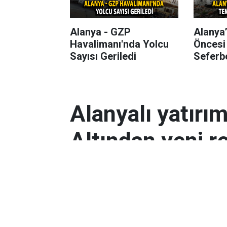
Alanya - GZP
Alanya
Havalimanı'nda Yolcu
Öncesi
Sayısı Geriledi
Seferbe
Alanyalı yatırı
Altından yeni r
Antalyalı yatırımcılar, gram altın
Orta Doğu’daki çatışmalar ve dol
etkili oldu.