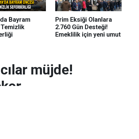
’da Bayram
Prim Eksiği Olanlara
 Temizlik
2.760 Gün Desteği!
rliği
Emeklilik için yeni umut
mcılar müjde!
ekor
 7.300 TL’yi aşarak rekor seviyeye ulaştı.
arın zayıflaması altının yükselmesinde