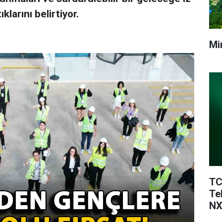
klarını belirtiyor.
Mi
TC
Te
NX
Te