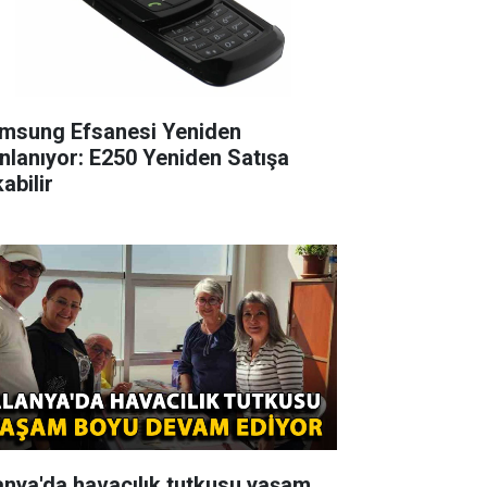
msung Efsanesi Yeniden
nlanıyor: E250 Yeniden Satışa
abilir
anya'da havacılık tutkusu yaşam