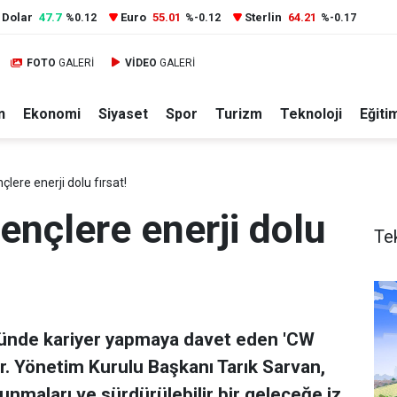
Dolar
47.7
Euro
55.01
Sterlin
64.21
%0.12
%-0.12
%-0.17
FOTO
GALERİ
VİDEO
GALERİ
n
Ekonomi
Siyaset
Spor
Turizm
Teknoloji
Eğiti
lere enerji dolu fırsat!
ençlere enerji dolu
Te
öründe kariyer yapmaya davet eden 'CW
or. Yönetim Kurulu Başkanı Tarık Sarvan,
nmaları ve sürdürülebilir bir geleceğe iz