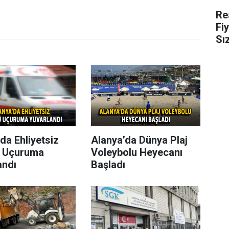
Re
Fi
Sı
da Ehliyetsiz
Alanya’da Dünya Plaj
 Uçuruma
Voleybolu Heyecanı
andı
Başladı