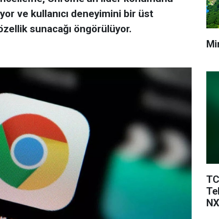
or ve kullanıcı deneyimini bir üst
özellik sunacağı öngörülüyor.
Mi
TC
Te
NX
Te