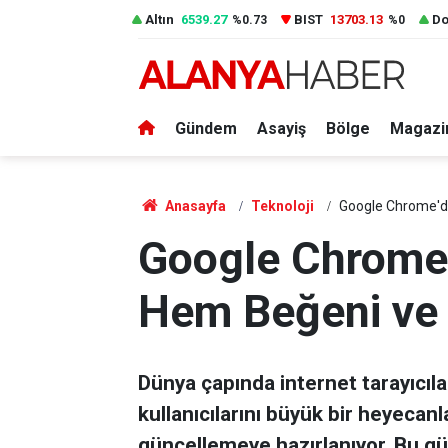
Altın
6539.27
BIST
13703.13
Do
%0.73
%0
Gündem
Asayiş
Bölge
Magazi
Anasayfa
Teknoloji
Google Chrome'dan
Google Chrome'
Hem Beğeni ve E
Dünya çapında internet tarayıcı
kullanıcılarını büyük bir heyecan
güncellemeye hazırlanıyor. Bu 