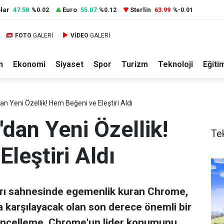
lar
47.58
Euro
55.07
Sterlin
63.99
%0.02
%0.12
%-0.01
FOTO
GALERİ
VİDEO
GALERİ
n
Ekonomi
Siyaset
Spor
Turizm
Teknoloji
Eğiti
 Yeni Özellik! Hem Beğeni ve Eleştiri Aldı
dan Yeni Özellik!
Te
leştiri Aldı
ları sahnesinde egemenlik kuran Chrome,
la karşılayacak olan son derece önemli bir
güncelleme, Chrome'un lider konumunu