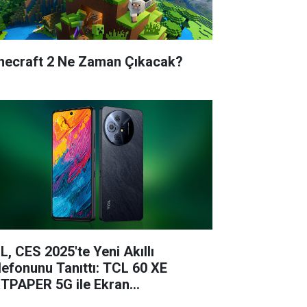
necraft 2 Ne Zaman Çıkacak?
L, CES 2025'te Yeni Akıllı
lefonunu Tanıttı: TCL 60 XE
TPAPER 5G ile Ekran
knolojisinde Çığır Açıyor!