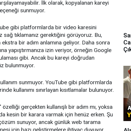
karşılayamayabilir. İlk olarak, kopyalanan kareyi
eçeneği sunmuyor.
ube gibi platformlarda bir video karesini
ez sağ tıklamanız gerektiğini görüyoruz. Bu,
Sa
Ca
n ekstra bir adım anlamına geliyor. Daha sonra
Çık
rına yapıştırmanıza izin veriyor, örneğin Google
ulaması gibi. Ancak bu kareyi doğrudan
z bulunmuyor.
 kullanım sunmuyor. YouTube gibi platformlarda
erinde kullanımı sınırlayan kısıtlamalar bulunuyor.
özelliği gerçekten kullanışlı bir adım mı, yoksa
da kesin bir karara varmak için henüz erken. Şu
una çözüm sunuyor, ancak günlük web tarama
mesi için bazı geliştirmelere ihtiyaç duyuyor.
Al