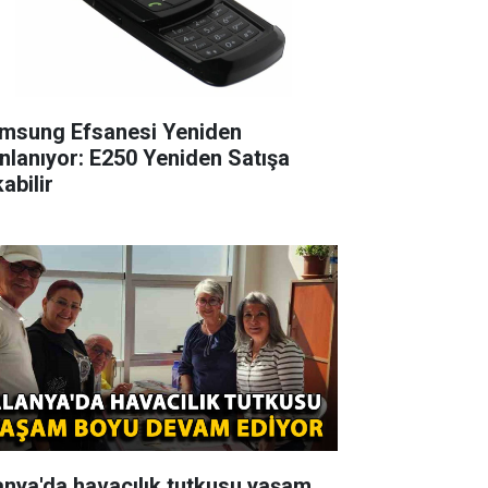
msung Efsanesi Yeniden
nlanıyor: E250 Yeniden Satışa
abilir
anya'da havacılık tutkusu yaşam