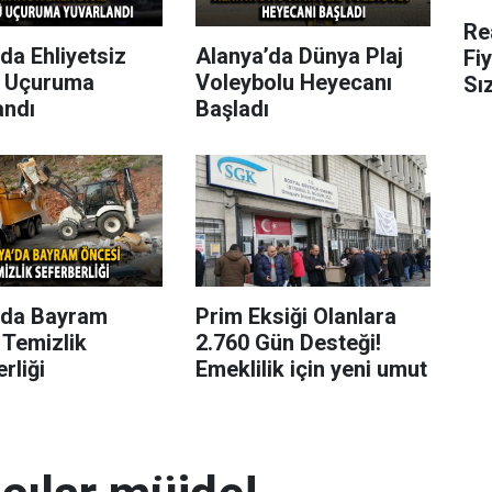
Re
da Ehliyetsiz
Alanya’da Dünya Plaj
Fi
 Uçuruma
Voleybolu Heyecanı
Sı
andı
Başladı
’da Bayram
Prim Eksiği Olanlara
 Temizlik
2.760 Gün Desteği!
rliği
Emeklilik için yeni umut