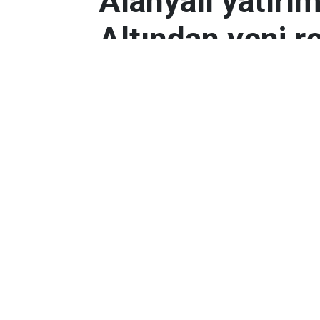
Alanyalı yatırı
Altından yeni r
Antalyalı yatırımcılar, gram altın
Orta Doğu’daki çatışmalar ve dol
etkili oldu.
Ekonomi
Yayınlanma:
06 Mart 2026 08:44