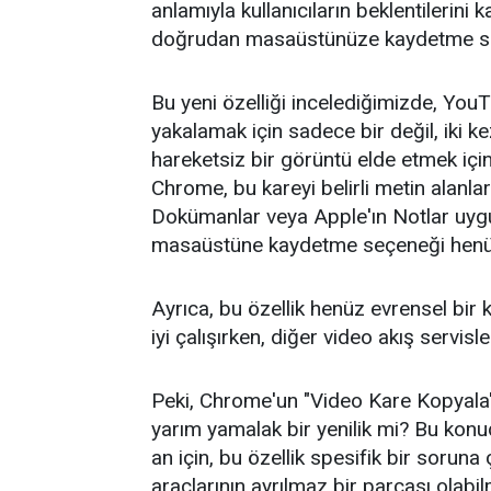
anlamıyla kullanıcıların beklentilerini 
doğrudan masaüstünüze kaydetme s
Bu yeni özelliği incelediğimizde, YouT
yakalamak için sadece bir değil, iki k
hareketsiz bir görüntü elde etmek içi
Chrome, bu kareyi belirli metin alanla
Dokümanlar veya Apple'ın Notlar uyg
masaüstüne kaydetme seçeneği henü
Ayrıca, bu özellik henüz evrensel bir
iyi çalışırken, diğer video akış servisl
Peki, Chrome'un "Video Kare Kopyala" 
yarım yamalak bir yenilik mi? Bu konu
an için, bu özellik spesifik bir sor
araçlarının ayrılmaz bir parçası olabil