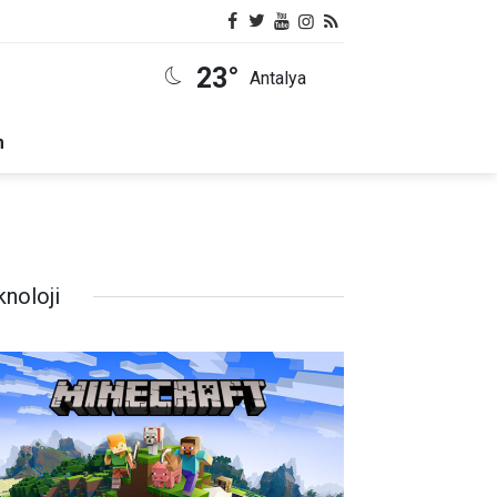
23°
Antalya
m
knoloji