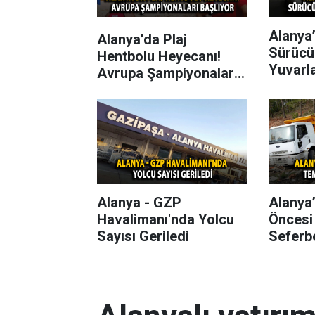
Alanya’
Alanya’da Plaj
Sürücü
Hentbolu Heyecanı!
Yuvarl
Avrupa Şampiyonaları
Başlıyor
Alanya - GZP
Alanya
Havalimanı'nda Yolcu
Öncesi
Sayısı Geriledi
Seferbe