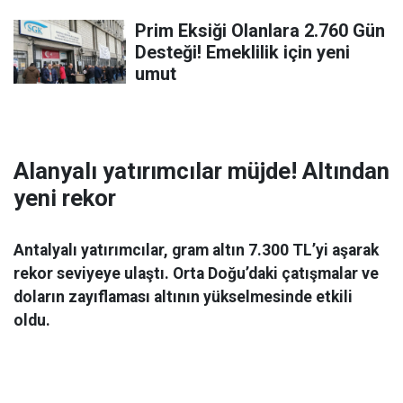
Prim Eksiği Olanlara 2.760 Gün
Desteği! Emeklilik için yeni
umut
Alanyalı yatırımcılar müjde! Altından
yeni rekor
Antalyalı yatırımcılar, gram altın 7.300 TL’yi aşarak
rekor seviyeye ulaştı. Orta Doğu’daki çatışmalar ve
doların zayıflaması altının yükselmesinde etkili
oldu.
Ekonomi
06 Mart 2026 08:44