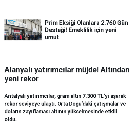
Prim Eksiği Olanlara 2.760 Gün
Desteği! Emeklilik için yeni
umut
Alanyalı yatırımcılar müjde! Altından
yeni rekor
Antalyalı yatırımcılar, gram altın 7.300 TL’yi aşarak
rekor seviyeye ulaştı. Orta Doğu’daki çatışmalar ve
doların zayıflaması altının yükselmesinde etkili
oldu.