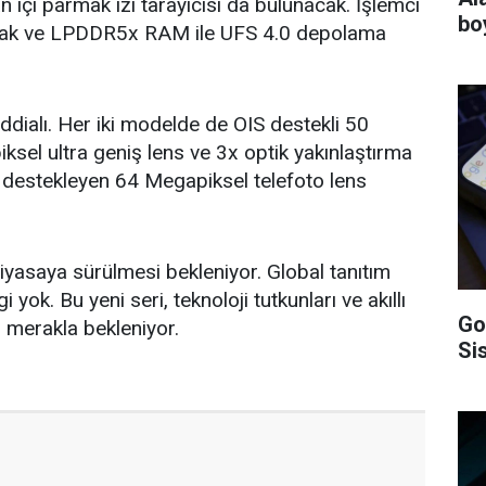
 içi parmak izi tarayıcısı da bulunacak. İşlemci
bo
acak ve LPDDR5x RAM ile UFS 4.0 depolama
iddialı. Her iki modelde de OIS destekli 50
ksel ultra geniş lens ve 3x optik yakınlaştırma
yı destekleyen 64 Megapiksel telefoto lens
iyasaya sürülmesi bekleniyor. Global tanıtım
i yok. Bu yeni seri, teknoloji tutkunları ve akıllı
Go
r merakla bekleniyor.
Si