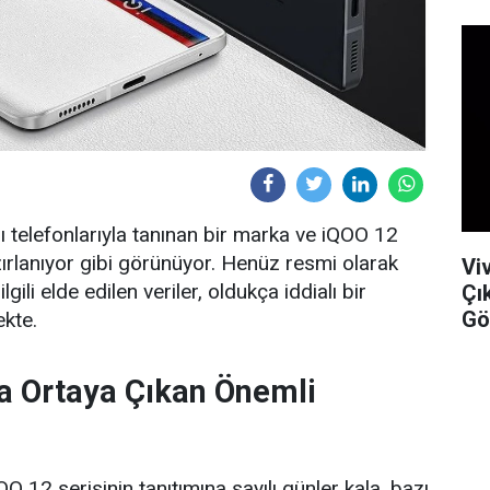
lı telefonlarıyla tanınan bir marka ve iQOO 12
ırlanıyor gibi görünüyor. Henüz resmi olarak
Vi
ili elde edilen veriler, oldukça iddialı bir
Çı
Gö
kte.
a Ortaya Çıkan Önemli
 12 serisinin tanıtımına sayılı günler kala, bazı