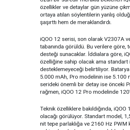
özellikler ve detaylar gün yüzüne çıkm
ortaya atılan söylentilerin yanlış oldu
şaşırttı hem de meraklandırdı.
iQOO 12 serisi, son olarak V2307A v
tabanında görüldü. Bu verilere göre, te
desteği sunacaklar. İddialara göre, 
özelliğine sahip olacak ama standart 
desteklemeyeceği belirtiliyor. Batary
5.000 mAh, Pro modelinin ise 5.100 
serideki önemli bir detay ise önceki 
rağmen, iQOO 12 Pro modelinde 120W h
Teknik özelliklere bakıldığında, iQOO
olacağı görülüyor. Standart model, 1
nit tepe parlaklığa ve 2160 Hz PWM 