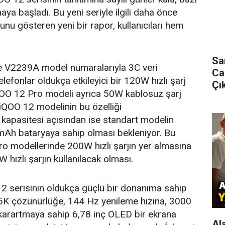
aya başladı. Bu yeni seriyle ilgili daha önce
ğunu gösteren yeni bir rapor, kullanıcıları hem
Sa
e V2239A model numaralarıyla 3C veri
Ca
lefonlar oldukça etkileyici bir 120W hızlı şarj
Çık
iQOO 12 Pro modeli ayrıca 50W kablosuz şarj
iQOO 12 modelinin bu özelliği
a kapasitesi açısından ise standart modelin
mAh bataryaya sahip olması bekleniyor. Bu
Pro modellerinde 200W hızlı şarjın yer almasına
ızlı şarjın kullanılacak olması.
 12 serisinin oldukça güçlü bir donanıma sahip
,5K çözünürlüğe, 144 Hz yenileme hızına, 3000
karartmaya sahip 6,78 inç OLED bir ekrana
Al