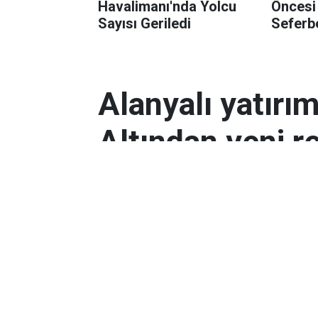
Havalimanı'nda Yolcu
Öncesi
Sayısı Geriledi
Seferbe
Alanyalı yatırı
Altından yeni r
Antalyalı yatırımcılar, gram altın
Orta Doğu’daki çatışmalar ve dol
etkili oldu.
Ekonomi
Yayınlanma:
06 Mart 2026 08:44