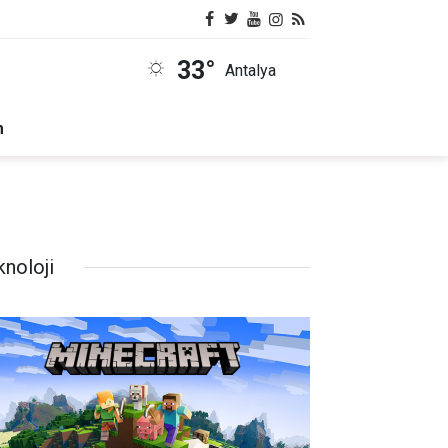
33°
Antalya
m
knoloji