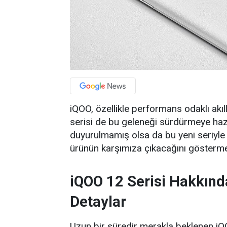
iQOO, özellikle performans odaklı akıl
serisi de bu geleneği sürdürmeye haz
duyurulmamış olsa da bu yeni seriyle ilg
ürünün karşımıza çıkacağını gösterme
iQOO 12 Serisi Hakkınd
Detaylar
Uzun bir süredir merakla beklenen iQOO