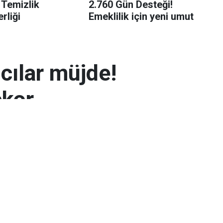
 Temizlik
2.760 Gün Desteği!
rliği
Emeklilik için yeni umut
mcılar müjde!
ekor
 7.300 TL’yi aşarak rekor seviyeye ulaştı.
arın zayıflaması altının yükselmesinde