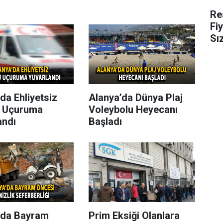
Re
Fi
Sı
da Ehliyetsiz
Alanya’da Dünya Plaj
 Uçuruma
Voleybolu Heyecanı
andı
Başladı
’da Bayram
Prim Eksiği Olanlara