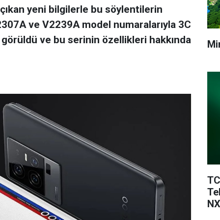
ıkan yeni bilgilerle bu söylentilerin
 V2307A ve V2239A model numaralarıyla 3C
 görüldü ve bu serinin özellikleri hakkında
Mi
TC
Te
NX
Te