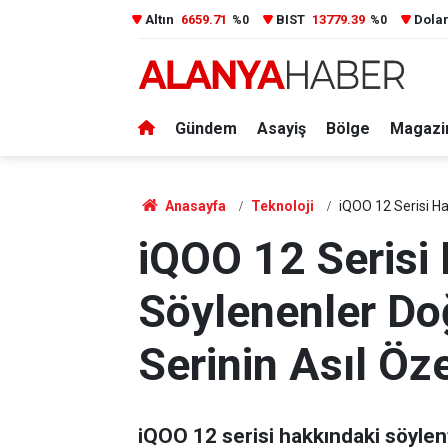
Altın
6659.71
BIST
13779.39
Dola
%0
%0
Gündem
Asayiş
Bölge
Magazi
Anasayfa
Teknoloji
iQOO 12 Serisi Ha
iQOO 12 Serisi
Söylenenler Doğ
Serinin Asıl Öze
iQOO 12 serisi hakkındaki söylent