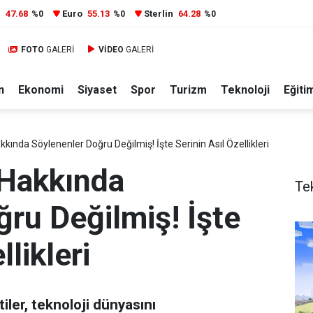
r
47.68
Euro
55.13
Sterlin
64.28
%0
%0
%0
FOTO
GALERİ
VİDEO
GALERİ
n
Ekonomi
Siyaset
Spor
Turizm
Teknoloji
Eğiti
kkında Söylenenler Doğru Değilmiş! İşte Serinin Asıl Özellikleri
 Hakkında
Te
ru Değilmiş! İşte
llikleri
iler, teknoloji dünyasını