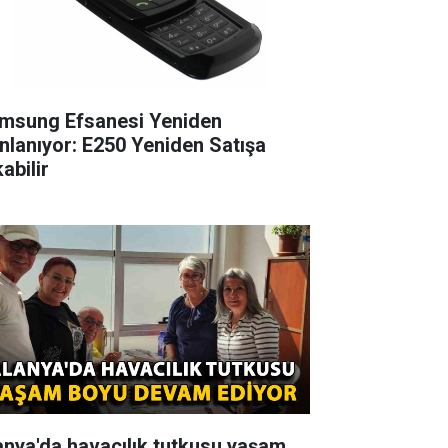
msung Efsanesi Yeniden
nlanıyor: E250 Yeniden Satışa
abilir
anya'da havacılık tutkusu yaşam