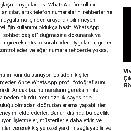
sajlaşma uygulaması WhatsApp’ın kullanıcı
lanıcılar, artık telefon numaralarını rehberlerine
 uygulama içinden arayarak bilinmeyen
 özelliğin kullanımı oldukça basit. WhatsApp
yeni sohbet başlat” düğmesine dokunarak ve
girerek iletişim kurabilirler. Uygulama, girilen
kontrol eder ve eğer numara rehberde yoksa,
Vi
tırma imkanı da sunuyor. Eskiden, kişiler
Çı
etmeden önce WhatsApp profil fotoğraflarını
Gö
irdi. Ancak bu, numaraların gereksinimleri
a neden olurdu. Yeni özellik sayesinde,
nluluğu olmadan doğrudan arama yapabilirler,
neyimi elde ederler. Bunun dışında bu özellik
nuyor. İşletmeler, müşterilerle daha etkin ve
anıtlar vererek kişiye özel yardım sağlayabilir ve