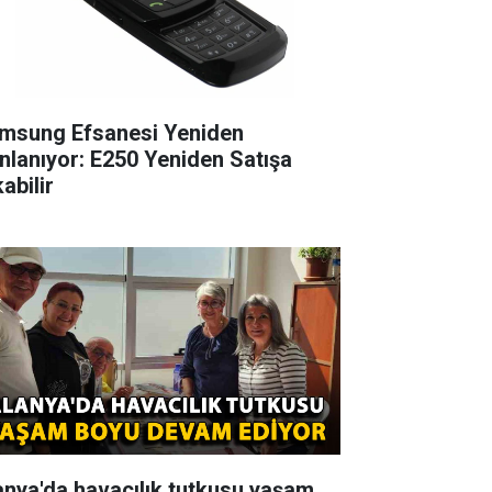
msung Efsanesi Yeniden
nlanıyor: E250 Yeniden Satışa
abilir
anya'da havacılık tutkusu yaşam