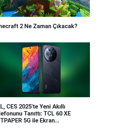
necraft 2 Ne Zaman Çıkacak?
L, CES 2025'te Yeni Akıllı
lefonunu Tanıttı: TCL 60 XE
TPAPER 5G ile Ekran
knolojisinde Çığır Açıyor!