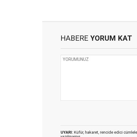
HABERE
YORUM KAT
UYARI:
Küfür, hakaret, rencide edici cümleler 
yazılmamış,