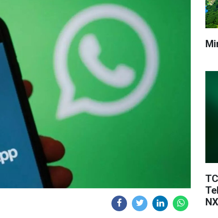
Mi
TC
Te
NX
Te