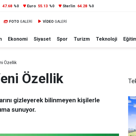
r
47.68
Euro
55.13
Sterlin
64.28
%0
%0
%0
FOTO
GALERİ
VİDEO
GALERİ
n
Ekonomi
Siyaset
Spor
Turizm
Teknoloji
Eğiti
i Özellik
eni Özellik
Te
rını gizleyerek bilinmeyen kişilerle
nıma sunuyor.