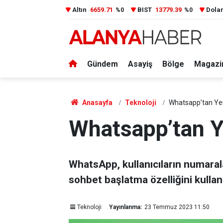
Altın
6659.71
BIST
13779.39
Dola
%0
%0
Gündem
Asayiş
Bölge
Magazi
Anasayfa
Teknoloji
Whatsapp’tan Yen
Whatsapp’tan Y
WhatsApp, kullanıcıların numarala
sohbet başlatma özelliğini kulla
Teknoloji
Yayınlanma:
23 Temmuz 2023 11:50