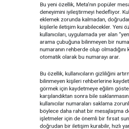
Bu yeni özellik, Meta’nın popüler me
deneyimini iyileştirmeyi hedefliyor. Kul
eklemek zorunda kalmadan, doğrudan
kişilerle iletişim kurabilecekler. Yeni
kullanıcıları, uygulamada yer alan “
arama çubuğuna bilinmeyen bir numara 
numaranın rehberde olup olmadığını 
otomatik olarak bu numarayı arar.
Bu özellik, kullanıcıların gizliliğini ar
bilinmeyen kişileri rehberlerine kayd
görmek için kaydetmeye eğilim göster
karşılandıktan sonra bile saklanmasın
kullanıcılar numaraları saklama zoru
böylece daha rahat bir mesajlaşma de
işletmeler için de önemli bir fırsat su
doğrudan bir iletişim kurabilir, hızlı y