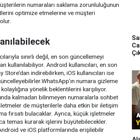
. Müşterilerin numaraları saklama zorunluluğunun
lerini optimize etmelerine ve müşteri
olur.
Sa
anılabilecek
Ca
Çık
ılarıyla sınırlı değil, en son güncellemeyi
n kullanılabiliyor. Android kullanıcıları, en son
ore’dan indirebilirken, iOS kullanıcıları ise
üncelleyebilirler.WhatsApp’ın numara gizleme
im kolaylığına yönelik beklentilerini karşılıyor.
orunda kalmadan bilinmeyen numaralarla sohbet
letmeler de müşterilerle daha etkin bir iletişim
a fırsatı bulacaklar. Ayrıca, küçük işletmeler
yca temas kurarak işlerini büyütebilecekler.
ndroid ve iOS platformlarında erişilebilir
Al