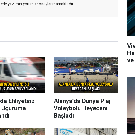
flerle yazılmış yorumlar onaylanmamaktadır.
Vi
Ha
ve 
da Ehliyetsiz
Alanya’da Dünya Plaj
 Uçuruma
Voleybolu Heyecanı
andı
Başladı