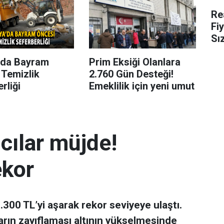
Re
Fi
Sı
’da Bayram
Prim Eksiği Olanlara
 Temizlik
2.760 Gün Desteği!
rliği
Emeklilik için yeni umut
mcılar müjde!
ekor
 7.300 TL’yi aşarak rekor seviyeye ulaştı.
arın zayıflaması altının yükselmesinde