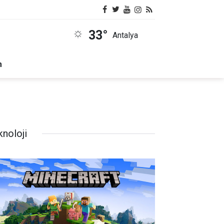
33°
Antalya
m
knoloji