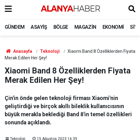
GÜNDEM
ASAYIŞ
BÖLGE
MAGAZIN
EKONOMI
SIY
Anasayfa
Teknoloji
Xiaomi Band 8 Özelliklerden Fiyata
Merak Edilen Her Şey!
Xiaomi Band 8 Özelliklerden Fiyata
Merak Edilen Her Şey!
Çin'in önde gelen teknoloji firması Xiaomi'nin
geliştirdiği ve birçok akıllı bileklik kullanıcısının
büyük merakla beklediği Band 8'in temel özellikleri
sonunda açıklandı.
Teknoloji
15 Ağustos 2023 16:39