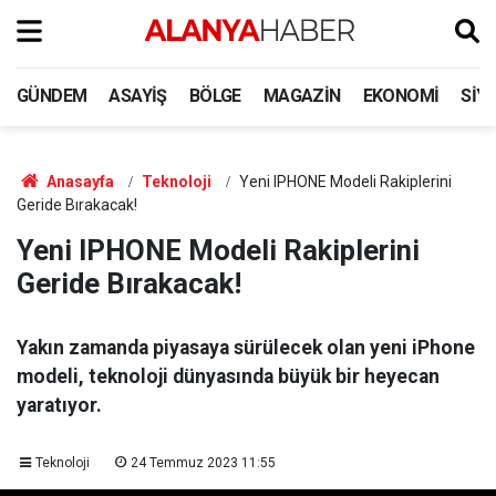
GÜNDEM
ASAYIŞ
BÖLGE
MAGAZIN
EKONOMI
SIY
Anasayfa
Teknoloji
Yeni IPHONE Modeli Rakiplerini
Geride Bırakacak!
Yeni IPHONE Modeli Rakiplerini
Geride Bırakacak!
Yakın zamanda piyasaya sürülecek olan yeni iPhone
modeli, teknoloji dünyasında büyük bir heyecan
yaratıyor.
Teknoloji
24 Temmuz 2023 11:55