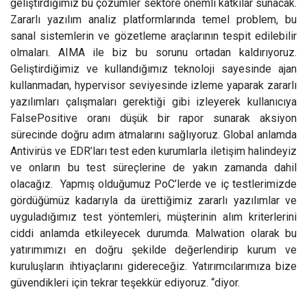
geliştirdiğimiz bu çözümler sektöre önemli katkılar sunacak.
Zararlı yazılım analiz platformlarında temel problem, bu
sanal sistemlerin ve gözetleme araçlarının tespit edilebilir
olmaları. AIMA ile biz bu sorunu ortadan kaldırıyoruz.
Geliştirdiğimiz ve kullandığımız teknoloji sayesinde ajan
kullanmadan, hypervisor seviyesinde izleme yaparak zararlı
yazılımları çalışmaları gerektiği gibi izleyerek kullanıcıya
FalsePositive oranı düşük bir rapor sunarak aksiyon
sürecinde doğru adım atmalarını sağlıyoruz. Global anlamda
Antivirüs ve EDR’ları test eden kurumlarla iletişim halindeyiz
ve onların bu test süreçlerine de yakın zamanda dahil
olacağız. Yapmış olduğumuz PoC’lerde ve iç testlerimizde
gördüğümüz kadarıyla da ürettiğimiz zararlı yazılımlar ve
uyguladığımız test yöntemleri, müşterinin alım kriterlerini
ciddi anlamda etkileyecek durumda. Malwation olarak bu
yatırımımızı en doğru şekilde değerlendirip kurum ve
kuruluşların ihtiyaçlarını gidereceğiz. Yatırımcılarımıza bize
güvendikleri için tekrar teşekkür ediyoruz. “diyor.