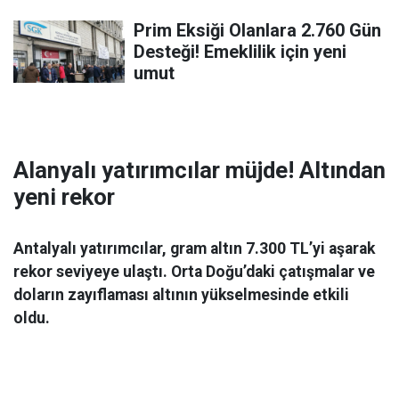
Prim Eksiği Olanlara 2.760 Gün
Desteği! Emeklilik için yeni
umut
Alanyalı yatırımcılar müjde! Altından
yeni rekor
Antalyalı yatırımcılar, gram altın 7.300 TL’yi aşarak
rekor seviyeye ulaştı. Orta Doğu’daki çatışmalar ve
doların zayıflaması altının yükselmesinde etkili
oldu.
Ekonomi
06 Mart 2026 08:44