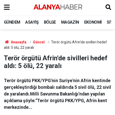
GÜNDEM
ASAYIŞ
BÖLGE
MAGAZIN
EKONOMI
SIY
Anasayfa
Güncel
Terör örgütü Afrin'de sivilleri hedef
aldı: 5 ölü, 22 yaralı
Terör örgütü Afrin'de sivilleri hedef
aldı: 5 ölü, 22 yaralı
Terör örgütü PKK/YPG'nin Suriye'nin Afrin kentinde
gerçekleştirdiği bombalı saldırıda 5 sivil ölü, 22 sivil
de yaralandı.Milli Savunma Bakanlığı'ndan yapılan
açıklama şöyle:''Terör örgütü PKK/YPG, Afrin kent
merkezinde...