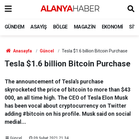
GÜNDEM
ASAYIŞ
BÖLGE
MAGAZIN
EKONOMI
SIY
Anasayfa
Güncel
Tesla $1.6 billion Bitcoin Purchase
Tesla $1.6 billion Bitcoin Purchase
The announcement of Tesla’s purchase
skyrocketed the price of bitcoin to more than $43
000, an all time high. The CEO of Tesla Elon Musk
has been vocal about cryptocurrency on Twitter
adding #bitcoin on his profile. Musk said on social
medial...
Güncel
09 Şubat 2021 21:34