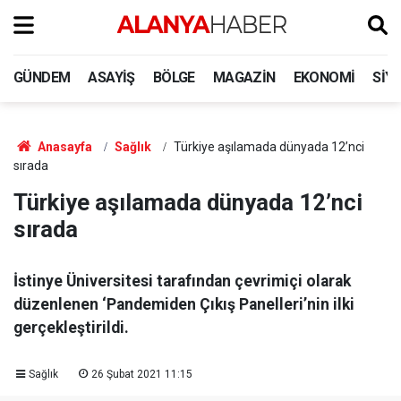
GÜNDEM
ASAYIŞ
BÖLGE
MAGAZIN
EKONOMI
SIY
Anasayfa
Sağlık
Türkiye aşılamada dünyada 12’nci
sırada
Türkiye aşılamada dünyada 12’nci
sırada
İstinye Üniversitesi tarafından çevrimiçi olarak
düzenlenen ‘Pandemiden Çıkış Panelleri’nin ilki
gerçekleştirildi.
Sağlık
26 Şubat 2021 11:15