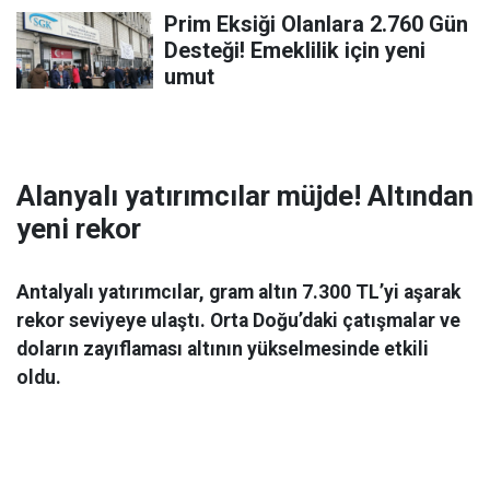
Prim Eksiği Olanlara 2.760 Gün
Desteği! Emeklilik için yeni
umut
Alanyalı yatırımcılar müjde! Altından
yeni rekor
Antalyalı yatırımcılar, gram altın 7.300 TL’yi aşarak
rekor seviyeye ulaştı. Orta Doğu’daki çatışmalar ve
doların zayıflaması altının yükselmesinde etkili
oldu.
Ekonomi
06 Mart 2026 08:44