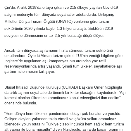
Çin’de, Aralık 2019’da ortaya çıkan ve 215 ülkeye yayılan Covid-19
salgını nedeniyle tüm dünyada seyahatler adeta durdu. Birleşmiş
Milletler Dünya Turizm Örgütü (UNWTO) verilerine göre turizm
sektörünün 2020 yılında kaybı 1.3 trilyona ulaştı. Sektörün 2019
seviyesine dönmesinin en az 2,5 yılı bulacağı düşünülüyor.
Ancak tüm dünyada aşılamanın hızla sürmesi, turizm sektörünü
umutlandırdı. Öyle ki Alman turizm şirketi TUI’nin verdiği bilgilere göre
İngiltere’de uygulanan aşı kampanyasının ardından yaz tatili
rezervasyonlarında artış yaşandı. Şimdi tüm ülkeler, seyahatlerde aşı
şartının istenmesini tartışıyor.
Ulusal İktisadi Düşünce Kuruluşu (ULİKAD) Başkanı Ömer Niziplioğlu
da artık aşının seyahatlerde önemli bir kriter olacağını kaydederek, “Aşı
karnesi olanları ülkemize karantinasız kabul edeceğimizi ilan edelim”
önerisinde bulundu.
“Hem dünya hem ülkemiz pandemiden dolayı çok bunaldı ve yoruldu.
Gelişen olayları yakından takip etmeli ve çözüm yolları aramalıyız
izlenecek yolun rotasını Türkiye çizebilir çünkü hem sağlık hem turizm
alt yapısı ile buna müsaittir” diyen Niziplioğlu, aşılarda başarı oranının