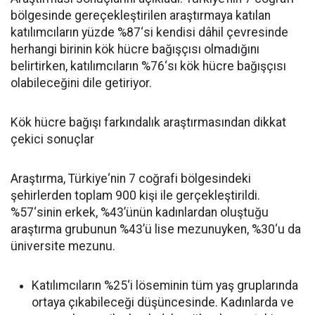
bölgesinde gereçekleştirilen araştırmaya katılan
katılımcıların yüzde
%87
‘
si kendisi dâhil çevresinde
herhangi birinin kök hücre bağışçısı olmadığını
belirtirken, katılımcıların %76
‘
sı kök hücre bağışçısı
olabileceğini dile getiriyor.
Kök hücre bağışı farkındalık araştırmasından dikkat
çekici sonuçlar
Araştırma, Türkiye
‘
nin 7 coğrafi bölgesindeki
şehirlerden toplam 900 kişi ile gerçekleştirildi.
%57
‘
sinin erkek, %43’ünün kadınlardan oluştuğu
araştırma grubunun %43’ü lise mezunuyken, %30
‘
u da
üniversite mezunu.
Katılımcıların %25
‘
i löseminin tüm yaş gruplarında
ortaya çıkabileceği düşüncesinde. Kadınlarda ve