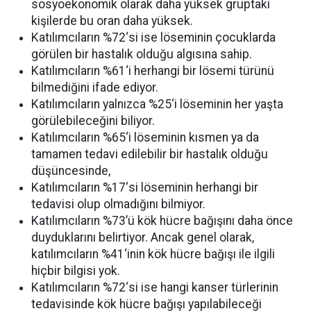
sosyoekonomik olarak daha yüksek gruptaki
kişilerde bu oran daha yüksek.
Katılımcıların %72
‘
si ise löseminin çocuklarda
görülen bir hastalık olduğu algısına sahip.
Katılımcıların %61
‘
i herhangi bir lösemi türünü
bilmediğini ifade ediyor.
Katılımcıların yalnızca %25
‘
i löseminin her yaşta
görülebileceğini biliyor.
Katılımcıların %65
‘
i löseminin kısmen ya da
tamamen tedavi edilebilir bir hastalık olduğu
düşüncesinde,
Katılımcıların %17
‘
si löseminin herhangi bir
tedavisi olup olmadığını bilmiyor.
Katılımcıların %73’ü kök hücre bağışını daha önce
duyduklarını belirtiyor. Ancak genel olarak,
katılımcıların %41
‘
inin kök hücre bağışı ile ilgili
hiçbir bilgisi yok.
Katılımcıların %72
‘
si ise hangi kanser türlerinin
tedavisinde kök hücre bağışı yapılabileceği