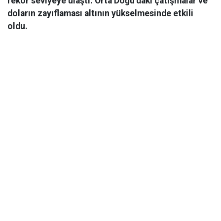
rekor seviyeye ulaştı. Orta Doğu’daki çatışmalar ve
doların zayıflaması altının yükselmesinde etkili
oldu.
Ekonomi
06 Mart 2026 08:44