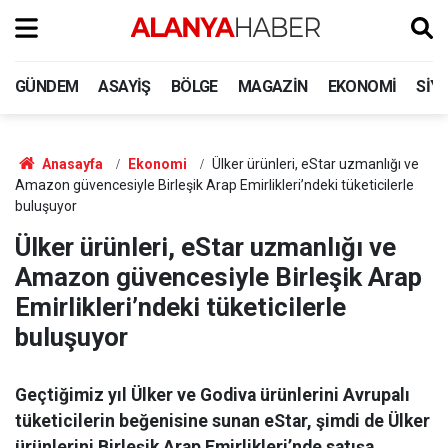
GÜNDEM
ASAYIŞ
BÖLGE
MAGAZIN
EKONOMI
SIY
Anasayfa
Ekonomi
Ülker ürünleri, eStar uzmanlığı ve
Amazon güvencesiyle Birleşik Arap Emirlikleri’ndeki tüketicilerle
buluşuyor
Ülker ürünleri, eStar uzmanlığı ve
Amazon güvencesiyle Birleşik Arap
Emirlikleri’ndeki tüketicilerle
buluşuyor
Geçtiğimiz yıl Ülker ve Godiva ürünlerini Avrupalı
tüketicilerin beğenisine sunan eStar, şimdi de Ülker
ürünlerini Birleşik Arap Emirlikleri’nde satışa