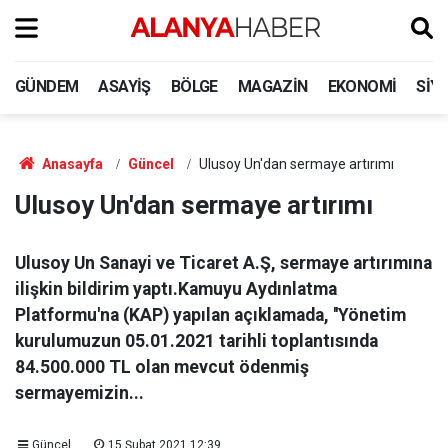
GÜNDEM
ASAYIŞ
BÖLGE
MAGAZIN
EKONOMI
SIY
Anasayfa
Güncel
Ulusoy Un'dan sermaye artırımı
Ulusoy Un'dan sermaye artırımı
Ulusoy Un Sanayi ve Ticaret A.Ş, sermaye artırımına
ilişkin bildirim yaptı.Kamuyu Aydınlatma
Platformu'na (KAP) yapılan açıklamada, ''Yönetim
kurulumuzun 05.01.2021 tarihli toplantısında
84.500.000 TL olan mevcut ödenmiş
sermayemizin...
Güncel
15 Şubat 2021 12:39