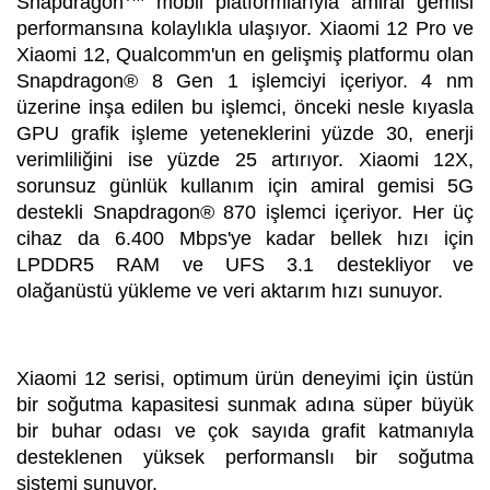
Snapdragon
mobil platformlarıyla amiral gemisi
performansına kolaylıkla ulaşıyor. Xiaomi 12 Pro ve
Xiaomi 12, Qualcomm'un en gelişmiş platformu olan
Snapdragon® 8 Gen 1 işlemciyi içeriyor. 4 nm
üzerine inşa edilen bu işlemci, önceki nesle kıyasla
GPU grafik işleme yeteneklerini yüzde 30, enerji
verimliliğini ise yüzde 25 artırıyor. Xiaomi 12X,
sorunsuz günlük kullanım için amiral gemisi 5G
destekli Snapdragon® 870 işlemci içeriyor. Her üç
cihaz da 6.400 Mbps'ye kadar bellek hızı için
LPDDR5 RAM ve UFS 3.1 destekliyor ve
olağanüstü yükleme ve veri aktarım hızı sunuyor.
Xiaomi 12 serisi, optimum ürün deneyimi için üstün
bir soğutma kapasitesi sunmak adına süper büyük
bir buhar odası ve çok sayıda grafit katmanıyla
desteklenen yüksek performanslı bir soğutma
sistemi sunuyor.