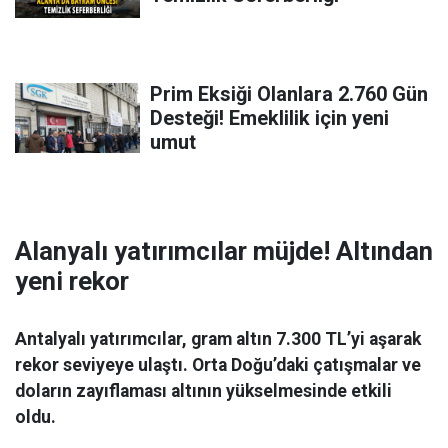
Prim Eksiği Olanlara 2.760 Gün
Desteği! Emeklilik için yeni
umut
Alanyalı yatırımcılar müjde! Altından
yeni rekor
Antalyalı yatırımcılar, gram altın 7.300 TL’yi aşarak
rekor seviyeye ulaştı. Orta Doğu’daki çatışmalar ve
doların zayıflaması altının yükselmesinde etkili
oldu.