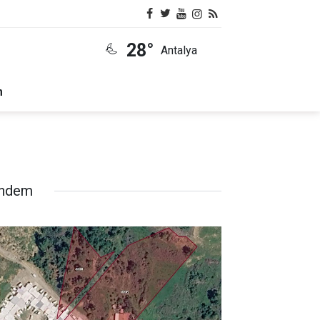
28°
Antalya
m
ndem