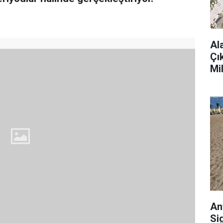
Al
Çı
Mi
An
Si