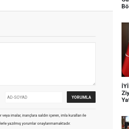
Bö
İY
Zi
Yat
veya imalar, inançlara saldırı içeren, imla kuralları ile
flerle yazılmış yorumlar onaylanmamaktadır.