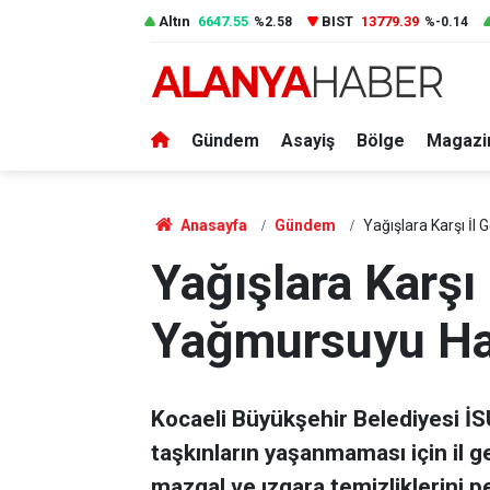
Altın
6647.55
BIST
13779.39
%2.58
%-0.14
Gündem
Asayiş
Bölge
Magazi
Anasayfa
Gündem
Yağışlara Karşı İl
Yağışlara Karşı
Yağmursuyu Hat
Kocaeli Büyükşehir Belediyesi İS
taşkınların yaşanmaması için il 
mazgal ve ızgara temizliklerini pe