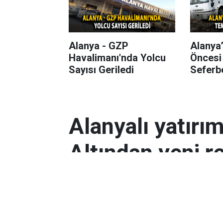
Alanya - GZP
Alanya
Havalimanı'nda Yolcu
Öncesi
Sayısı Geriledi
Seferbe
Alanyalı yatırı
Altından yeni r
Antalyalı yatırımcılar, gram altın
Orta Doğu’daki çatışmalar ve dol
etkili oldu.