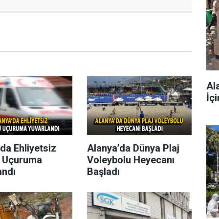
Al
İç
da Ehliyetsiz
Alanya’da Dünya Plaj
 Uçuruma
Voleybolu Heyecanı
andı
Başladı