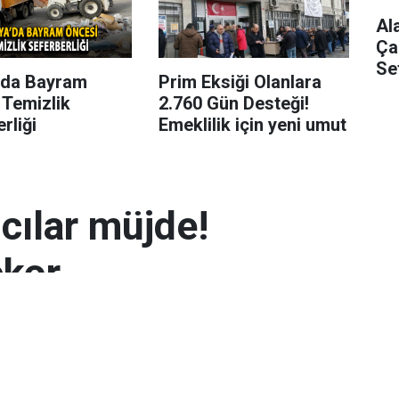
Al
Ça
Se
’da Bayram
Prim Eksiği Olanlara
 Temizlik
2.760 Gün Desteği!
rliği
Emeklilik için yeni umut
mcılar müjde!
ekor
 7.300 TL’yi aşarak rekor seviyeye ulaştı.
arın zayıflaması altının yükselmesinde