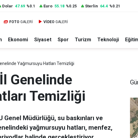
Dolar
47.69
Euro
55.18
Sterlin
64.4
%0.1
%0.25
%0.21
FOTO
GALERİ
VİDEO
GALERİ
n
Ekonomi
Siyaset
Spor
Turizm
Teknoloji
Eğiti
 Genelinde Yağmursuyu Hatları Temizliği
 İl Genelinde
Gü
ları Temizliği
U Genel Müdürlüğü, su baskınları ve
genelindeki yağmursuyu hatları, menfez,
riyodlar halinde gerçekleştiriyor.