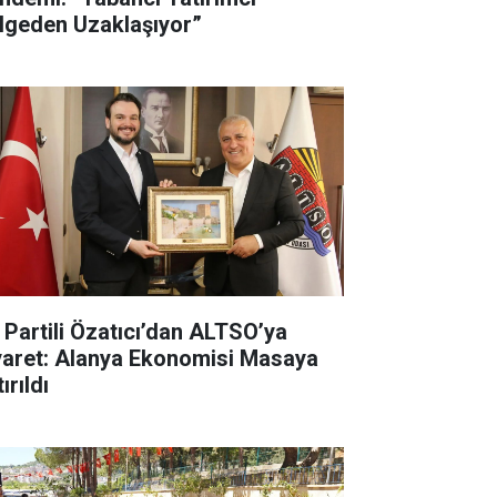
lgeden Uzaklaşıyor”
İ Partili Özatıcı’dan ALTSO’ya
yaret: Alanya Ekonomisi Masaya
ırıldı