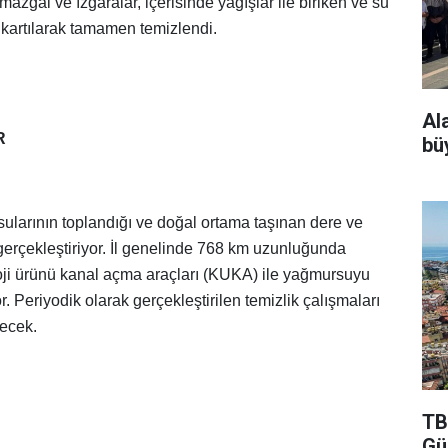
mazgal ve ızgaralar, içerisinde yağışlar ile biriken ve su
ıkartılarak tamamen temizlendi.
Al
R
bü
ularının toplandığı ve doğal ortama taşınan dere ve
gerçekleştiriyor. İl genelinde 768 km uzunluğunda
oji ürünü kanal açma araçları (KUKA) ile yağmursuyu
r. Periyodik olarak gerçekleştirilen temizlik çalışmaları
ecek.
TB
Gü