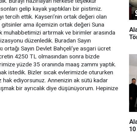
ik. Burayı hazırlayan herkese teşekkür
onları gelip kayak yaptıkları bir pistimiz.
 tercih ettik. Kayseri’nin ortak değeri olan
gitsinler ama ilçemizin ortak değeri Suna
Al
rak muhabbetimizi artırmak ve birimler arasında
Tö
nizasyonu düzenledik. Buradan Sayın
 ortağı Sayın Devlet Bahçeli’ye asgari ücret
 ücretin 4250 TL olmasından sonra bizde
ilerimize yüzde 35 oranında maaş zammı yaptık.
ak istedik. Bizler sıcak evlerimizde otururken
iz hak ediyorsunuz. Annenizin ak sütü kadar
alışmak bir ayrıcalık diye düşünüyorum. Hepinize
Al
10