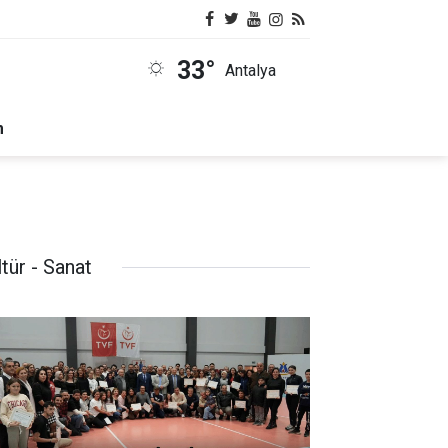
33°
Antalya
m
tür - Sanat