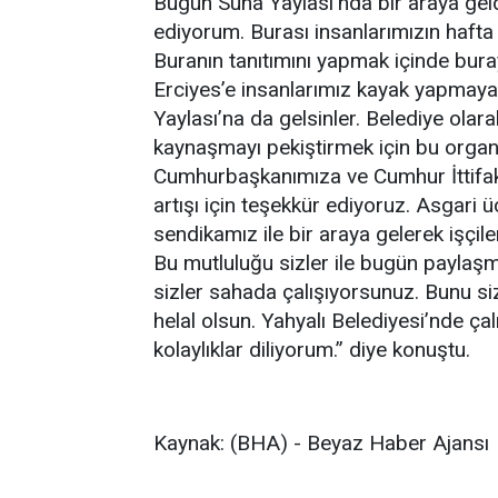
Bugün Suna Yaylası’nda bir araya geld
ediyorum. Burası insanlarımızın hafta s
Buranın tanıtımını yapmak içinde burayı
Erciyes’e insanlarımız kayak yapmaya 
Yaylası’na da gelsinler. Belediye ola
kaynaşmayı pekiştirmek için bu orga
Cumhurbaşkanımıza ve Cumhur İttifakı
artışı için teşekkür ediyoruz. Asgari
sendikamız ile bir araya gelerek işç
Bu mutluluğu sizler ile bugün paylaşm
sizler sahada çalışıyorsunuz. Bunu s
helal olsun. Yahyalı Belediyesi’nde ç
kolaylıklar diliyorum.” diye konuştu.
Kaynak: (BHA) - Beyaz Haber Ajansı