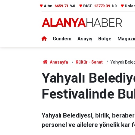
Altın
6659.71
BIST
13779.39
Dola
%0
%0
Gündem
Asayiş
Bölge
Magazi
Anasayfa
Kültür - Sanat
Yahyalı Beled
Yahyalı Belediy
Festivalinde Bu
Yahyalı Belediyesi, birlik, berab
personel ve ailelere yönelik kar f