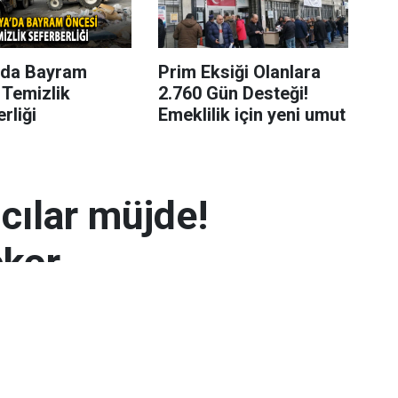
’da Bayram
Prim Eksiği Olanlara
 Temizlik
2.760 Gün Desteği!
rliği
Emeklilik için yeni umut
mcılar müjde!
ekor
 7.300 TL’yi aşarak rekor seviyeye ulaştı.
arın zayıflaması altının yükselmesinde