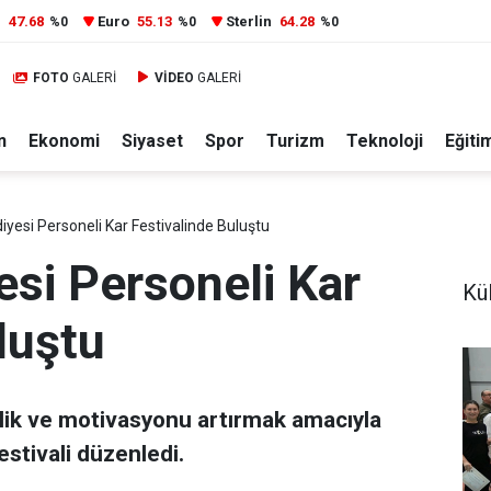
r
47.68
Euro
55.13
Sterlin
64.28
%0
%0
%0
FOTO
GALERİ
VİDEO
GALERİ
n
Ekonomi
Siyaset
Spor
Turizm
Teknoloji
Eğiti
iyesi Personeli Kar Festivalinde Buluştu
esi Personeli Kar
Kül
luştu
erlik ve motivasyonu artırmak amacıyla
estivali düzenledi.