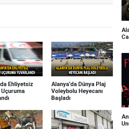
Al
Ca
da Ehliyetsiz
Alanya’da Dünya Plaj
 Uçuruma
Voleybolu Heyecanı
andı
Başladı
An
Un