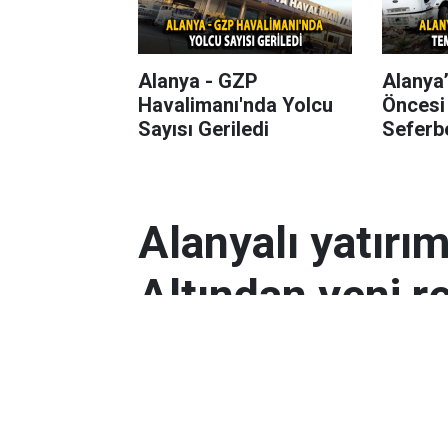
Alanya - GZP
Alanya
Havalimanı'nda Yolcu
Öncesi
Sayısı Geriledi
Seferbe
Alanyalı yatırı
Altından yeni r
Antalyalı yatırımcılar, gram altın
Orta Doğu’daki çatışmalar ve dol
etkili oldu.