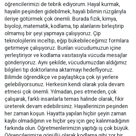
öğrencilerimizi de tebrik ediyorum. Hayal kurmak,
hayalin peşinden gidebilmek, hayali bilimin rüzgârıyla
ileriye götürmek çok önemli. Burada fizik, kimya,
biyoloji, matematik, kodlama, tıp alanlarını birleştirip
olmamış bir şeyi yapmaya çalışıyoruz. Çip
teknolojilerini inceltip, eğip bükebileceğimiz formlara
getirmeye çalışıyoruz. Bunları vücudumuzun içine
yerleştiriyor ve kodlama vasıtasıyla vücuda mesajlar
gönderiyoruz. Aynı şekilde, vücudumuzdan aldığımız
bilgileri tıp doktorlarına aktarmayı hedefliyoruz.
Bilimde öğrendikçe ve paylaştıkça çok iyi yerlere
gelebiliyorsunuz. Herkesin kendi olarak yola devam
etmesi çok önemli. Yılmadan, pes etmeden, çok
çalışarak, farklı insanlarla temas halinde olarak, fikir
üreterek devam edebilirsiniz. Hayallerinizin peşinden
her zaman koşun. Hayatta yapılan hiçbir şeyin zaman
kaybı olmadığının ve hiçbir şey için geç kalınmadığının
farkında olun. Öğretmenlerimizin yaptığı iş çok büyük.
Öğrencilerimize gönüllü olarak kodlama gibi zor bir