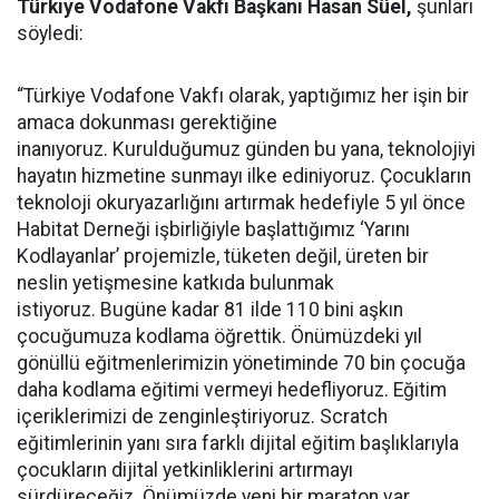
Türkiye Vodafone Vakfı Başkanı Hasan Süel,
şunları
söyledi:
“Türkiye Vodafone Vakfı olarak, yaptığımız her işin bir
amaca dokunması gerektiğine
inanıyoruz.
Kurulduğumuz günden bu yana, teknolojiyi
hayatın hizmetine sunmayı ilke ediniyoruz. Çocukların
teknoloji okuryazarlığını artırmak hedefiyle 5 yıl önce
Habitat Derneği işbirliğiyle başlattığımız ‘Yarını
Kodlayanlar’ projemizle, tüketen değil, üreten bir
neslin yetişmesine katkıda bulunmak
istiyoruz. Bugüne kadar 81 ilde 110 bini aşkın
çocuğumuza kodlama öğrettik. Önümüzdeki yıl
gönüllü eğitmenlerimizin yönetiminde 70 bin çocuğa
daha kodlama eğitimi vermeyi hedefliyoruz. Eğitim
içeriklerimizi de zenginleştiriyoruz. Scratch
eğitimlerinin yanı sıra farklı dijital eğitim başlıklarıyla
çocukların dijital yetkinliklerini artırmayı
sürdüreceğiz. Önümüzde yeni bir maraton var.