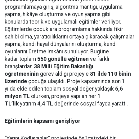
programlamaya giriş, algoritma mantığı, uygulama
yapma, hikâye oluşturma ve oyun yapma gibi
konularda teorik ve uygulamalı eğitimler veriliyor.
Eğitimlerde çocuklara programlama hakkında fikir
sahibi olma, yaratıcılıklarını ortaya çıkaracak çalışmalar
yapma, kendi hayal dünyalarını oluşturma, kendi
oyunlarını üretme imkânı sunuluyor. Bugüne
kadar toplam
550 gönüllü eğitmen
ve farklı
branşlardan
38 Milli Eğitim Bakanlığı
öğretmeninin
görev aldığı projeyle
81 ilde 110 binin
üzerinde
çocuğa ulaşıldı. Proje kapsamında son 1
yılda elde edilen toplam sosyal değer yaklaşık
6,6
milyon TL
olurken, projeye yapılan her
1
TL’lik
yatırım
4,4 TL
değerinde sosyal fayda yarattı.
Eğitimlerin kapsamı genişliyor
“Yarını Kodlayanlar” projesinde önümüzdeki bir