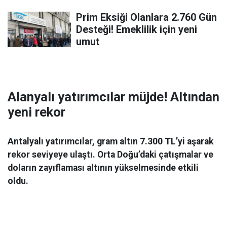
Prim Eksiği Olanlara 2.760 Gün
Desteği! Emeklilik için yeni
umut
Alanyalı yatırımcılar müjde! Altından
yeni rekor
Antalyalı yatırımcılar, gram altın 7.300 TL’yi aşarak
rekor seviyeye ulaştı. Orta Doğu’daki çatışmalar ve
doların zayıflaması altının yükselmesinde etkili
oldu.
Ekonomi
06 Mart 2026 08:44