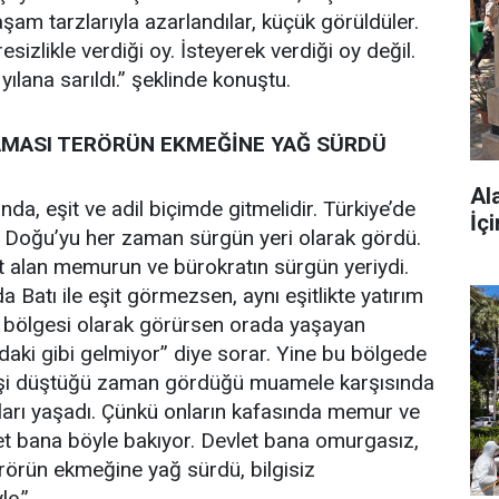
yaşam tarzlarıyla azarlandılar, küçük görüldüler.
esizlikle verdiği oy. İsteyerek verdiği oy değil.
ılana sarıldı.” şeklinde konuştu.
LAMASI TERÖRÜN EKMEĞİNE YAĞ SÜRDÜ
Al
da, eşit ve adil biçimde gitmelidir. Türkiye’de
İç
Doğu’yu her zaman sürgün yeri olarak gördü.
t alan memurun ve bürokratın sürgün yeriydi.
Batı ile eşit görmezsen, aynı eşitlikte yatırım
 bölgesi olarak görürsen orada yaşayan
aki gibi gelmiyor” diye sorar. Yine bu bölgede
i işi düştüğü zaman gördüğü muamele karşısında
ları yaşadı. Çünkü onların kafasında memur ve
evlet bana böyle bakıyor. Devlet bana omurgasız,
erörün ekmeğine yağ sürdü, bilgisiz
le.”