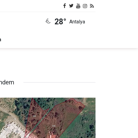
28°
Antalya
m
ndem