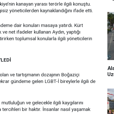
ye’nin kanayan yarası terörle ilgili konuştu.
siz yöneticilerden kaynaklandığını ifade etti.
deme dair konuları masaya yatırdı. Kürt
k ve net ifadeler kullanan Aydın, yaptığı
irken toplumsal konularla ilgili yöneticilerin
YLEDİ
Al
Uz
olan ve tartışmanın dozajının Boğaziçi
tekrar gündeme gelen LGBT-İ bireylerle ilgili de
mutluluğun ve gelecekle ilgili kaygılarını
 tercihleri bir haktır. İnsanlar nasıl yaşamak