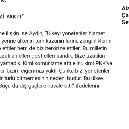
Al
Ça
Zİ YAKTI”
Se
 ilişkin ise Aydın, “Ülkeyi yönetenler hizmet
yerine ülkenin tüm kazanımlarını, zenginliklerini
 ettiler hem de biz iterörize ettiler. Bu milletin
uzatılan elleri dost elleri sandık. Bize uzatılan
layamadık. Kimi komünizme attı elini, kimi PKK’ya
 yer bizim ciğerimizi yaktı. Çünkü bizi yönetenler
ir türlü bitmemesinin nedeni budur. Bu ülkeyi
uçu da dış güçlere havale etti.” ifadelerini