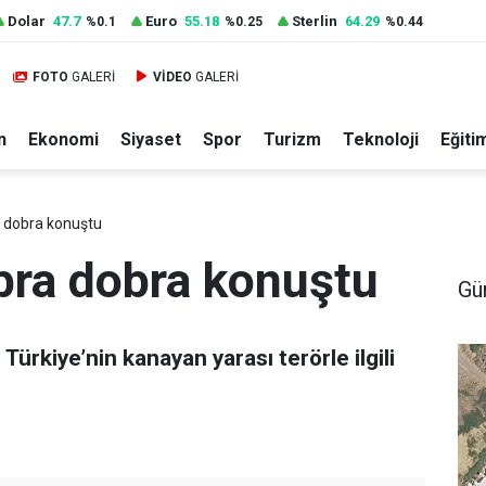
Dolar
47.7
Euro
55.18
Sterlin
64.29
%0.1
%0.25
%0.44
FOTO
GALERİ
VİDEO
GALERİ
n
Ekonomi
Siyaset
Spor
Turizm
Teknoloji
Eğiti
 dobra konuştu
bra dobra konuştu
Gü
Türkiye’nin kanayan yarası terörle ilgili