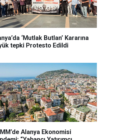
anya’da ‘Mutlak Butlan’ Kararına
yük tepki Protesto Edildi
MM’de Alanya Ekonomisi
ndemi: “Yabancı Yatırımcı