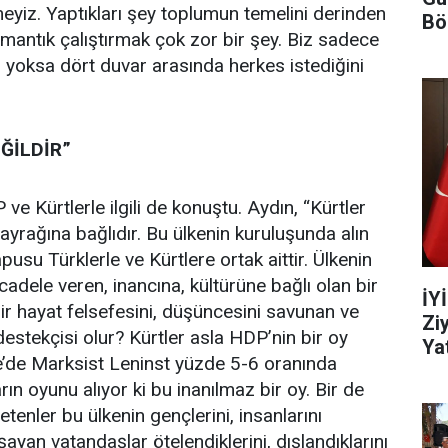
meyiz. Yaptıkları şey toplumun temelini derinden
Bö
, mantık çalıştırmak çok zor bir şey. Biz sadece
yoksa dört duvar arasında herkes istediğini
ĞİLDİR”
e Kürtlerle ilgili de konuştu. Aydın, “Kürtler
 Bayrağına bağlıdır. Bu ülkenin kuruluşunda alın
pusu Türklerle ve Kürtlere ortak aittir. Ülkenin
adele veren, inancına, kültürüne bağlı olan bir
İY
 bir hayat felsefesini, düşüncesini savunan ve
Zi
destekçisi olur? Kürtler asla HDP’nin bir oy
Yat
ye’de Marksist Leninst yüzde 5-6 oranında
rın oyunu alıyor ki bu inanılmaz bir oy. Bir de
tenler bu ülkenin gençlerini, insanlarını
yan vatandaşlar ötelendiklerini, dışlandıklarını