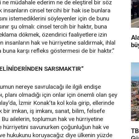
ili ne müdahale ederim ne de eleştirel bir söz
nsanların cinsel tercihi bir hak ise bunlara
ını istemediklerini söyleyenler için de bunu
sınır şu olmalı: cinsel tercih bir haktır, buna
ama dökmek, özendirici faaliyetlere izin
Al
 insanların hak ve hürriyetine saldırmak, ihlal
bü
a buna karşı refleks göstermesi de bir haktır.”
ELİNİDERİNDEN SARSMAKTIR”
mun nereye savrulacağı ile ilgili endişe
bı, planı olmadığı için onlar için önemli olan şey
lay’da, İzmir Konak’ta kol kola girip, ellerinde
 bir imkan, iş imkanı, sanat, bilim, felsefe
 Bu ailelerin, toplumun hak ve hürriyetine
 ve hürriyetini savunurken çoğunluğun hak ve
TB
ak ve hukukunu koruyacağız diye ülkenin yüzde
Gü