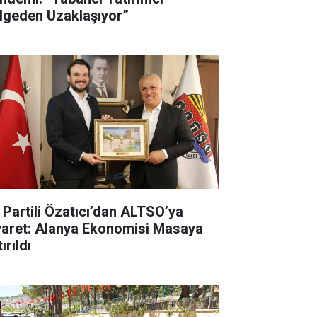
lgeden Uzaklaşıyor”
İ Partili Özatıcı’dan ALTSO’ya
yaret: Alanya Ekonomisi Masaya
ırıldı