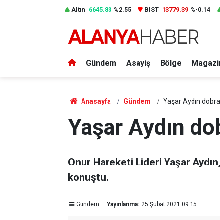
Altın
6645.83
BIST
13779.39
%2.55
%-0.14
Gündem
Asayiş
Bölge
Magazi
Anasayfa
Gündem
Yaşar Aydın dobra
Yaşar Aydın do
Onur Hareketi Lideri Yaşar Aydın, 
konuştu.
Gündem
Yayınlanma:
25 Şubat 2021 09:15