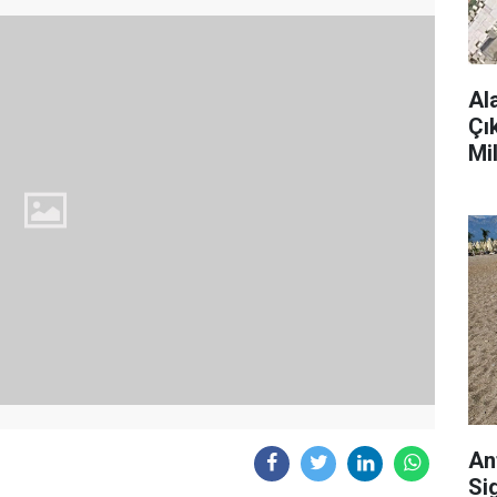
Al
Çı
Mi
An
Si