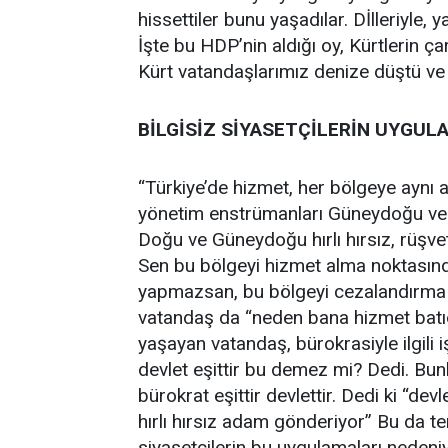
hissettiler bunu yaşadılar. Dİlleriyle, 
İşte bu HDP’nin aldığı oy, Kürtlerin çar
Kürt vatandaşlarımız denize düştü ve y
BİLGİSİZ SİYASETÇİLERİN UYGU
“Türkiye’de hizmet, her bölgeye aynı an
yönetim enstrümanları Güneydoğu ve 
Doğu ve Güneydoğu hırlı hırsız, rüşve
Sen bu bölgeyi hizmet alma noktasında 
yapmazsan, bu bölgeyi cezalandırma
vatandaş da “neden bana hizmet batıd
yaşayan vatandaş, bürokrasiyle ilgil
devlet eşittir bu demez mi? Dedi. Bun
bürokrat eşittir devlettir. Dedi ki “d
hırlı hırsız adam gönderiyor” Bu da t
siyasetçilerin bu uygulamaları nedeniy