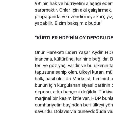
98’inin hak ve hürriyetini alaşağı ede
sarsmaktır. Onlar için akıl çalıştırmak
propaganda ve özendirmeye karşıyız, 
yapabilir. Bizim bakışımız budur”
“KÜRTLER HDP’NİN OY DEPOSU DE
Onur Hareketi Lideri Yaşar Aydın HDP v
inancına, kültürüne, tarihine bağlıdır.
teri ve göz yaşı vardır ve bu ülkenin ta
tapusuna sahip olan, ülkeyi kuran, müc
halk, nasıl olur da Marksist, Leninist
bunun için kurgulanan siyasi partinin 
deposu, arka bahçesi değildir. Türki
marjinal bir kesim kitle var. HDP bunla
cumhuriyetin başından beri ülkeyi yöne
savurdu. Dolayısıyla güneydoğuda yaşa