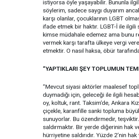
istiyorsa öyle yaşayabilir. Bununla ilg
söylerim, sadece saygı duyarım ancak i
karşı olanlar, çocuklarının LGBT olmas
ifade etmek bir haktır. LGBT-İ ile ilgili 
kimse müdahale edemez ama bunu rekl
vermek karşı tarafta ülkeye vergi veren
etmektir. O nasıl haksa, öbür tarafınd
“YAPTIKLARI ŞEY TOPLUMUN TEM
“Mevcut siyasi aktörler maalesef toplu
duymadığı için, geleceği ile ilgili hesa
oy, koltuk, rant. Taksim’de, Ankara Kızı
çiçekle, karanfille sanki topluma büyük
sunuyorlar. Bu özendirmedir, teşviktir.
saldırmaktır. Bir yerde diğerinin hak
hürriyetine saldırıdır. Yüzde 2’nin h